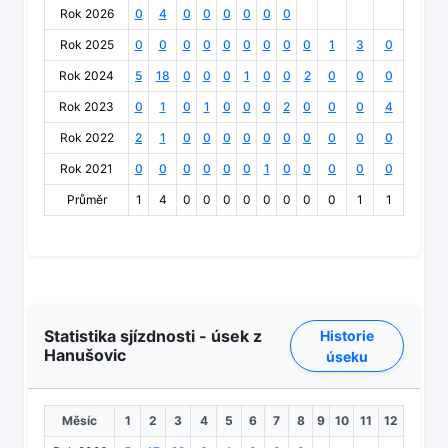
Rok 2026
0
4
0
0
0
0
0
0
Rok 2025
0
0
0
0
0
0
0
0
0
1
3
0
Rok 2024
5
18
0
0
0
1
0
0
2
0
0
0
Rok 2023
0
1
0
1
0
0
0
2
0
0
0
4
Rok 2022
2
1
0
0
0
0
0
0
0
0
0
0
Rok 2021
0
0
0
0
0
0
1
0
0
0
0
0
Průměr
1
4
0
0
0
0
0
0
0
0
1
1
Statistika sjízdnosti - úsek z
Historie
Hanušovic
úseku
Měsíc
1
2
3
4
5
6
7
8
9
10
11
12