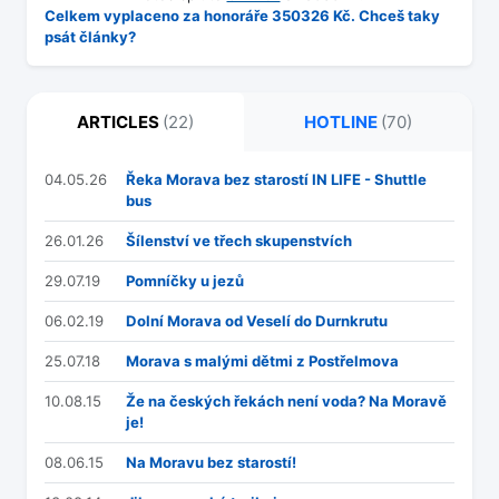
Celkem vyplaceno za honoráře 350326 Kč. Chceš taky
psát články?
ARTICLES
(22)
HOTLINE
(70)
04.05.26
Řeka Morava bez starostí IN LIFE - Shuttle
bus
26.01.26
Šílenství ve třech skupenstvích
29.07.19
Pomníčky u jezů
06.02.19
Dolní Morava od Veselí do Durnkrutu
25.07.18
Morava s malými dětmi z Postřelmova
10.08.15
Že na českých řekách není voda? Na Moravě
je!
08.06.15
Na Moravu bez starostí!