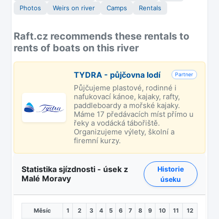
Photos
Weirs on river
Camps
Rentals
Raft.cz recommends these rentals to
rents of boats on this river
TYDRA - půjčovna lodí
Partner
Půjčujeme plastové, rodinné i
nafukovací kánoe, kajaky, rafty,
paddleboardy a mořské kajaky.
Máme 17 předávacích míst přímo u
řeky a vodácká tábořiště.
Organizujeme výlety, školní a
firemní kurzy.
Statistika sjízdnosti - úsek z
Historie
Malé Moravy
úseku
Měsíc
1
2
3
4
5
6
7
8
9
10
11
12