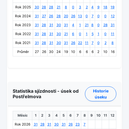
Rok 2025
30
28
28
21
8
0
3
2
4
9
18
19
Rok 2024
31
27
26
28
20
26
13
0
7
0
0
12
Rok 2023
31
28
31
30
31
4
1
21
8
0
28
31
Rok 2022
31
28
31
30
21
6
0
1
5
1
0
11
Rok 2021
31
28
31
30
31
26
22
11
7
0
2
8
Průměr
27
26
30
24
19
10
6
6
6
2
10
16
Statistika sjízdnosti - úsek od
Historie
Postřelmova
úseku
Měsíc
1
2
3
4
5
6
7
8
9
10
11
12
Rok 2026
31
28
31
30
31
26
23
7