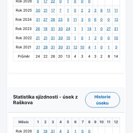
Rok 2026
5
17
22
0
1
0
0
0
Rok 2025
30
21
17
7
1
0
2
2
3
8
11
11
Rok 2024
31
27
26
23
5
11
3
0
6
0
0
12
Rok 2023
26
19
31
30
24
1
1
14
1
0
27
31
Rok 2022
21
21
31
30
15
1
0
1
2
0
0
10
Rok 2021
31
28
31
30
31
12
10
4
1
0
1
5
Průměr
24
22
26
20
13
4
3
4
3
2
8
14
Statistika sjízdnosti - úsek z
Historie
Raškova
úseku
Měsíc
1
2
3
4
5
6
7
8
9
10
11
12
Rok 2026
8
19
31
4
3
1
0
0