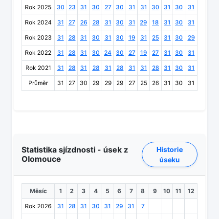
Rok 2025
30
23
31
30
27
30
31
31
30
31
30
31
Rok 2024
31
27
26
28
31
30
31
29
18
31
30
31
Rok 2023
31
28
31
30
31
30
19
31
25
31
30
29
Rok 2022
31
28
31
30
24
30
27
19
27
31
30
31
Rok 2021
31
28
31
28
31
28
31
31
28
31
30
31
Průměr
31
27
30
29
29
29
27
25
26
31
30
31
Statistika sjízdnosti - úsek z
Historie
Olomouce
úseku
Měsíc
1
2
3
4
5
6
7
8
9
10
11
12
Rok 2026
31
28
31
30
31
29
31
7