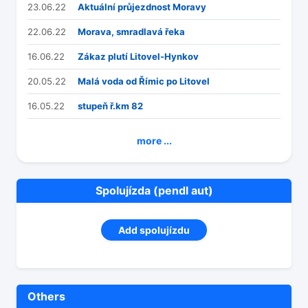
23.06.22
Aktuální průjezdnost Moravy
22.06.22
Morava, smradlavá řeka
16.06.22
Zákaz plutí Litovel-Hynkov
20.05.22
Malá voda od Římic po Litovel
16.05.22
stupeň ř.km 82
more ...
Spolujízda (pendl aut)
Add spolujízdu
Others