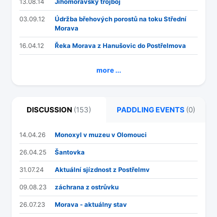
13.08.14
Jihomoravský trojboj
03.09.12
Údržba břehových porostů na toku Střední
Morava
16.04.12
Řeka Morava z Hanušovic do Postřelmova
more ...
DISCUSSION
(153)
PADDLING EVENTS
(0)
14.04.26
Monoxyl v muzeu v Olomouci
26.04.25
Šantovka
31.07.24
Aktuální sjízdnost z Postřelmv
09.08.23
záchrana z ostrůvku
26.07.23
Morava - aktuálny stav