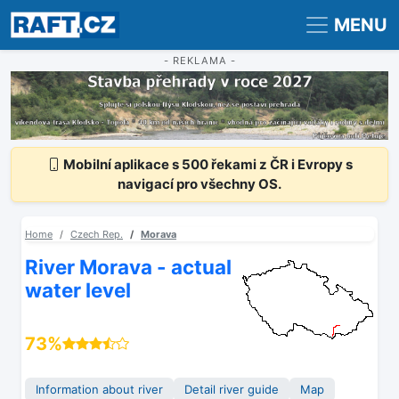
Registrace
Přihlášení
MENU
- REKLAMA -
Mobilní aplikace s 500 řekami z ČR i Evropy s
navigací pro všechny OS.
Home
Czech Rep.
Morava
River Morava - actual
water level
73%
Information about river
Detail river guide
Map