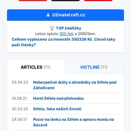
Uživatel
raft.cz
TOP žebříčky
Letos spluto
350 řek
a 20825km.
Celkem vyplaceno za honoráře 350326 Kč. Chceš taky
psát články?
ARTICLES
(11)
HOTLINE
(11)
03.04.23
Nebezpečné dráty s ohradníky na Střele pod
Záhořicemi
19.08.21
Horní Střela nad přehradou
30.03.20
Střela, řeka našich životů
24.04.17
Pozor na lávku na Střele a opravu mostu na
Sázavě