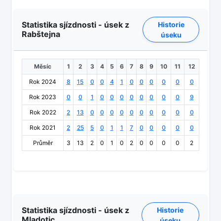
Statistika sjízdnosti - úsek z
Historie
Rabštejna
úseku
Měsíc
1
2
3
4
5
6
7
8
9
10
11
12
Rok 2024
8
15
0
0
4
1
0
0
0
0
0
0
Rok 2023
0
0
1
0
0
0
0
0
0
0
0
9
Rok 2022
2
13
0
0
0
0
0
0
0
0
0
0
Rok 2021
2
25
5
0
1
1
7
0
0
0
0
0
Průměr
3
13
2
0
1
0
2
0
0
0
0
2
Statistika sjízdnosti - úsek z
Historie
Mladotic
úseku