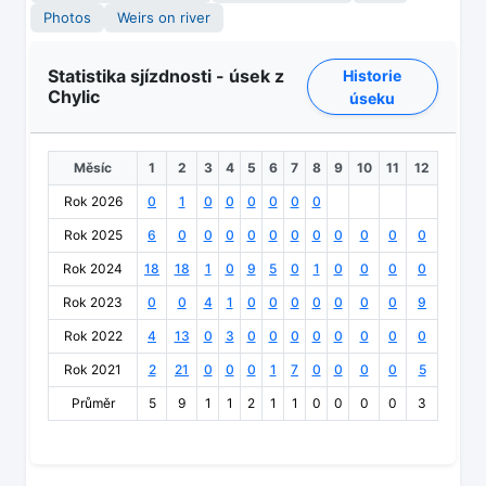
Photos
Weirs on river
Statistika sjízdnosti - úsek z
Historie
Chylic
úseku
Měsíc
1
2
3
4
5
6
7
8
9
10
11
12
Rok 2026
0
1
0
0
0
0
0
0
Rok 2025
6
0
0
0
0
0
0
0
0
0
0
0
Rok 2024
18
18
1
0
9
5
0
1
0
0
0
0
Rok 2023
0
0
4
1
0
0
0
0
0
0
0
9
Rok 2022
4
13
0
3
0
0
0
0
0
0
0
0
Rok 2021
2
21
0
0
0
1
7
0
0
0
0
5
Průměr
5
9
1
1
2
1
1
0
0
0
0
3