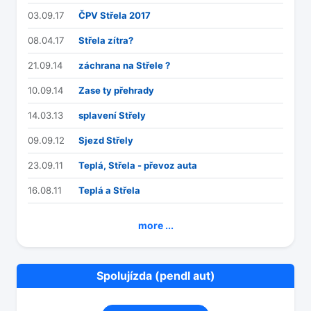
03.09.17
ČPV Střela 2017
08.04.17
Střela zítra?
21.09.14
záchrana na Střele ?
10.09.14
Zase ty přehrady
14.03.13
splavení Střely
09.09.12
Sjezd Střely
23.09.11
Teplá, Střela - převoz auta
16.08.11
Teplá a Střela
more ...
Spolujízda (pendl aut)