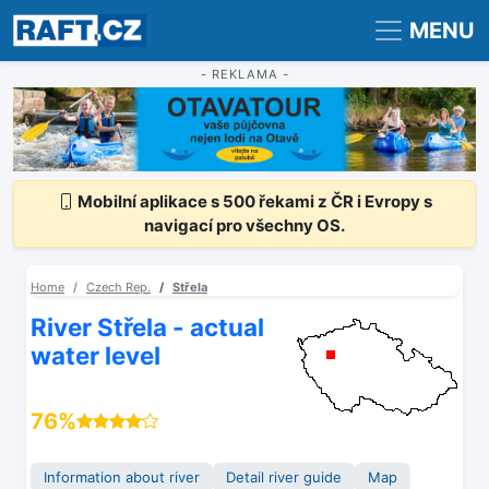
Registrace
Přihlášení
MENU
- REKLAMA -
Mobilní aplikace s 500 řekami z ČR i Evropy s
navigací pro všechny OS.
Home
Czech Rep.
Střela
River Střela - actual
water level
76%
Information about river
Detail river guide
Map