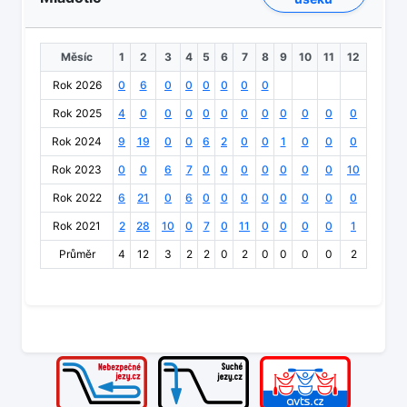
Měsíc
1
2
3
4
5
6
7
8
9
10
11
12
Rok 2026
0
6
0
0
0
0
0
0
Rok 2025
4
0
0
0
0
0
0
0
0
0
0
0
Rok 2024
9
19
0
0
6
2
0
0
1
0
0
0
Rok 2023
0
0
6
7
0
0
0
0
0
0
0
10
Rok 2022
6
21
0
6
0
0
0
0
0
0
0
0
Rok 2021
2
28
10
0
7
0
11
0
0
0
0
1
Průměr
4
12
3
2
2
0
2
0
0
0
0
2