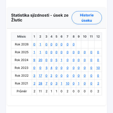
Statistika sjízdnosti - úsek ze
Historie
Žlutic
úseku
Měsíc
1
2
3
4
5
6
7
8
9
10
11
12
Rok 2026
0
1
0
0
0
0
0
0
Rok 2025
1
1
0
0
0
0
0
0
0
0
0
0
Rok 2024
9
20
0
0
5
1
0
0
0
0
0
0
Rok 2023
0
0
5
4
0
0
0
0
0
0
0
10
Rok 2022
3
17
0
2
0
0
0
0
0
0
0
0
Rok 2021
2
28
7
0
3
1
10
0
1
0
0
2
Průměr
2
11
2
1
1
0
2
0
0
0
0
2