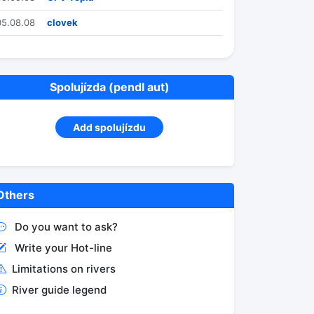
05.08.08
clovek
Spolujízda (pendl aut)
Add spolujízdu
Others
Do you want to ask?
Write your Hot-line
Limitations on rivers
River guide legend