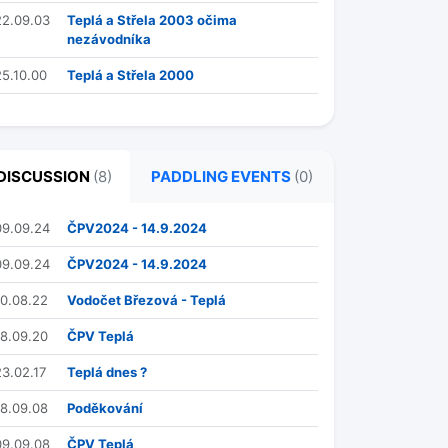
22.09.03
Teplá a Střela 2003 očima
nezávodníka
25.10.00
Teplá a Střela 2000
DISCUSSION
(8)
PADDLING EVENTS
(0)
09.09.24
ČPV2024 - 14.9.2024
09.09.24
ČPV2024 - 14.9.2024
10.08.22
Vodočet Březová - Teplá
18.09.20
ČPV Teplá
23.02.17
Teplá dnes ?
18.09.08
Poděkování
09.09.08
ČPV Teplá