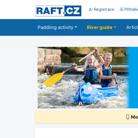
Registrace
Přihláš
Paddling activity
River guide
Artic
Mob