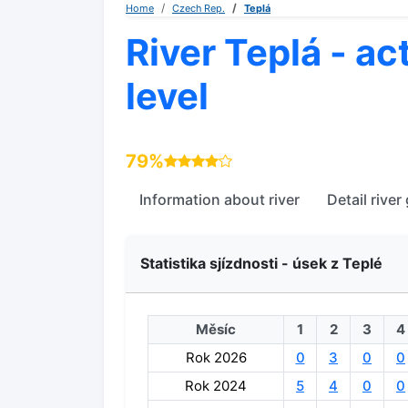
Home
Czech Rep.
Teplá
River Teplá - ac
level
79%
Information about river
Detail river
Statistika sjízdnosti - úsek z Teplé
Měsíc
1
2
3
4
Rok 2026
0
3
0
0
Rok 2024
5
4
0
0