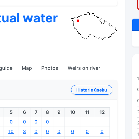
tual water
 guide
Map
Photos
Weirs on river
Historie úseku
5
6
7
8
9
10
11
12
0
0
0
0
10
3
0
0
0
0
0
0