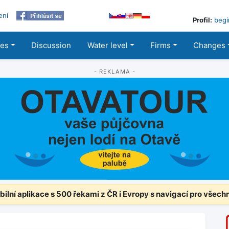
ení
Profil:
begi
les
Discussion
Water level
Firms
Changes
- REKLAMA -
ilní aplikace s 500 řekami z ČR i Evropy s navigací pro všech