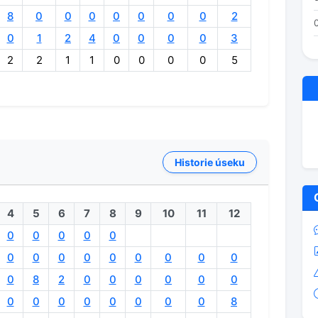
8
0
0
0
0
0
0
0
2
0
1
2
4
0
0
0
0
3
2
2
1
1
0
0
0
0
5
Historie úseku
4
5
6
7
8
9
10
11
12
0
0
0
0
0
0
0
0
0
0
0
0
0
0
0
8
2
0
0
0
0
0
0
0
0
0
0
0
0
0
0
8