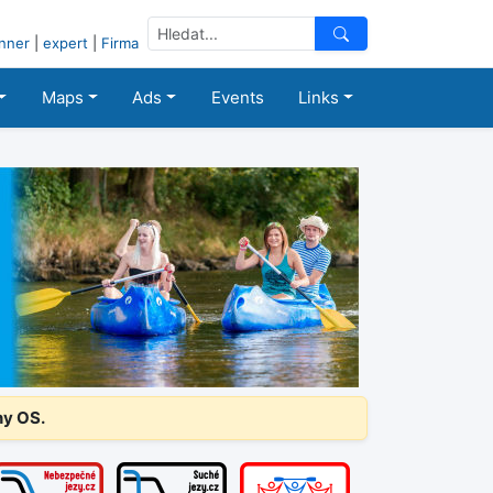
nner
|
expert
|
Firma
Maps
Ads
Events
Links
ny OS.