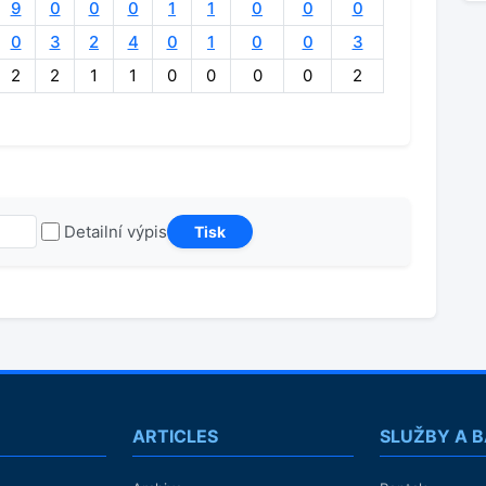
9
0
0
0
1
1
0
0
0
0
3
2
4
0
1
0
0
3
2
2
1
1
0
0
0
0
2
Detailní výpis
ARTICLES
SLUŽBY A 