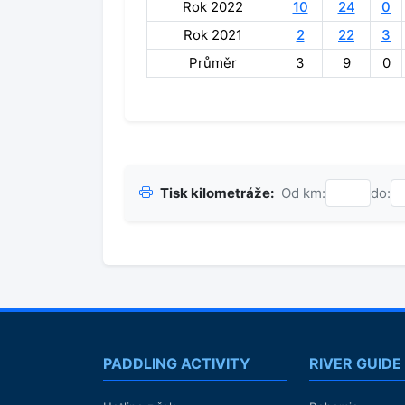
Rok 2022
10
24
0
Rok 2021
2
22
3
Průměr
3
9
0
Tisk kilometráže:
Od km:
do:
PADDLING ACTIVITY
RIVER GUIDE