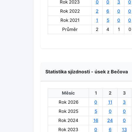
Rok 2023
0
0
3
0
Rok 2022
2
6
0
0
Rok 2021
1
5
0
0
Průměr
2
4
1
0
Statistika sjízdnosti - úsek z Bečova
Měsíc
1
2
3
Rok 2026
0
11
3
Rok 2025
5
0
0
Rok 2024
16
24
0
Rok 2023
0
6
13