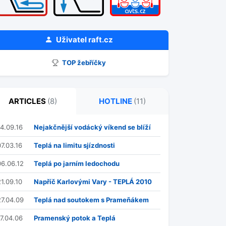
Uživatel
raft.cz
TOP žebříčky
ARTICLES
(8)
HOTLINE
(11)
14.09.16
Nejakčnější vodácký víkend se blíží
07.03.16
Teplá na limitu sjízdnosti
06.06.12
Teplá po jarním ledochodu
21.09.10
Napříč Karlovými Vary - TEPLÁ 2010
27.04.09
Teplá nad soutokem s Prameňákem
17.04.06
Pramenský potok a Teplá