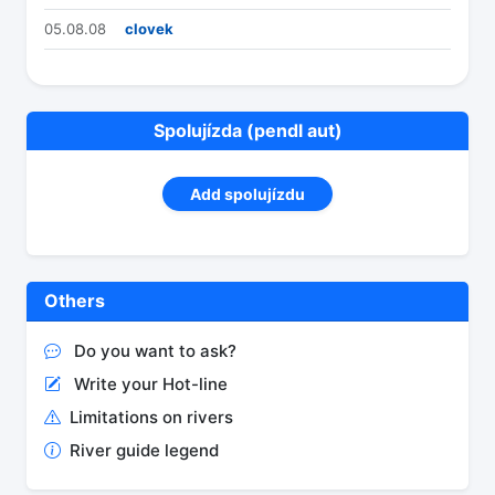
05.08.08
clovek
Spolujízda (pendl aut)
Add spolujízdu
Others
Do you want to ask?
Write your Hot-line
Limitations on rivers
River guide legend