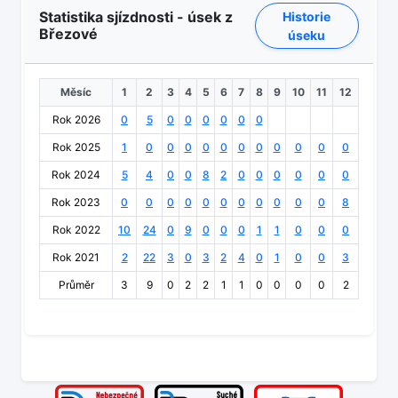
Statistika sjízdnosti - úsek z
Historie
Březové
úseku
Měsíc
1
2
3
4
5
6
7
8
9
10
11
12
Rok 2026
0
5
0
0
0
0
0
0
Rok 2025
1
0
0
0
0
0
0
0
0
0
0
0
Rok 2024
5
4
0
0
8
2
0
0
0
0
0
0
Rok 2023
0
0
0
0
0
0
0
0
0
0
0
8
Rok 2022
10
24
0
9
0
0
0
1
1
0
0
0
Rok 2021
2
22
3
0
3
2
4
0
1
0
0
3
Průměr
3
9
0
2
2
1
1
0
0
0
0
2