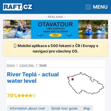
Registrace
Přihlášení
MENU
- REKLAMA -
Mobilní aplikace s 500 řekami z ČR i Evropy s
navigací pro všechny OS.
Home
Czech Rep.
Teplá
River Teplá - actual
water level
79%
Information about river
Detail river guide
Map