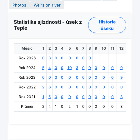
Photos
Weirs on river
Statistika sjízdnosti - úsek z
Historie
Teplé
úseku
Měsíc
1
2
3
4
5
6
7
8
9
10
11
12
Rok 2026
0
3
0
0
0
0
0
0
Rok 2024
5
4
0
0
10
3
0
0
0
0
0
0
Rok 2023
0
0
3
0
0
0
0
0
0
0
0
9
Rok 2022
2
6
0
0
0
0
0
0
0
0
0
0
Rok 2021
1
5
0
0
0
0
0
0
0
0
0
3
Průměr
2
4
1
0
2
1
0
0
0
0
0
3