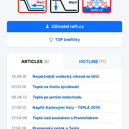
Uživatel
raft.cz
TOP žebříčky
ARTICLES
(8)
HOTLINE
(11)
14.09.16
Nejakčnější vodácký víkend se blíží
07.03.16
Teplá na limitu sjízdnosti
06.06.12
Teplá po jarním ledochodu
21.09.10
Napříč Karlovými Vary - TEPLÁ 2010
27.04.09
Teplá nad soutokem s Prameňákem
17.04.06
Pramenský potok a Teplá