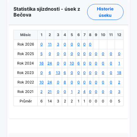
Statistika sjízdnosti - úsek z
Historie
Bečova
úseku
Měsíc
1
2
3
4
5
6
7
8
9
10
11
12
Rok 2026
0
11
3
0
0
0
0
0
Rok 2025
5
0
0
0
0
0
0
0
0
0
0
0
Rok 2024
16
24
0
0
10
6
0
0
0
0
0
1
Rok 2023
0
6
13
6
0
0
0
0
0
0
0
18
Rok 2022
10
24
0
8
0
0
0
0
0
0
0
2
Rok 2021
2
21
0
0
1
2
4
0
0
0
0
3
Průměr
6
14
3
2
2
1
1
0
0
0
0
5