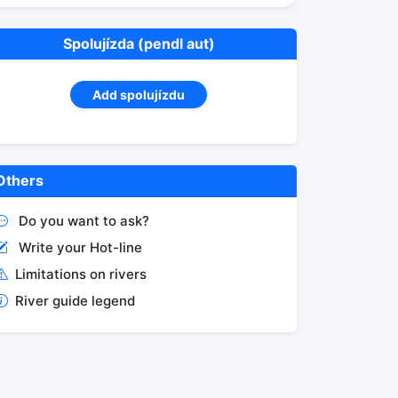
Spolujízda (pendl aut)
Add spolujízdu
Others
Do you want to ask?
Write your Hot-line
Limitations on rivers
River guide legend