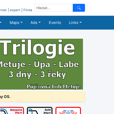
nner
|
expert
|
Firma
Maps
Ads
Events
Links
ny OS.