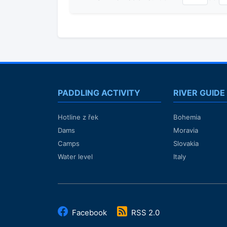
PADDLING ACTIVITY
RIVER GUIDE
Hotline z řek
Bohemia
Dams
Moravia
Camps
Slovakia
Water level
Italy
Facebook
RSS 2.0