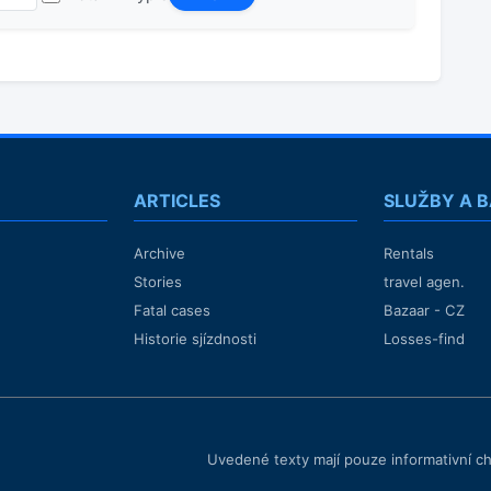
ARTICLES
SLUŽBY A 
Archive
Rentals
Stories
travel agen.
Fatal cases
Bazaar - CZ
Historie sjízdnosti
Losses-find
Uvedené texty mají pouze informativní c