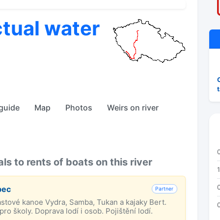
ctual water
 guide
Map
Photos
Weirs on river
 to rents of boats on this river
bec
Partner
astové kanoe Vydra, Samba, Tukan a kajaky Bert.
ro školy. Doprava lodí i osob. Pojištění lodí.