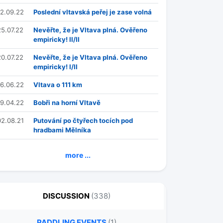
12.09.22
Poslední vltavská peřej je zase volná
25.07.22
Nevěřte, že je Vltava plná. Ověřeno
empiricky! II/II
20.07.22
Nevěřte, že je Vltava plná. Ověřeno
empiricky! I/II
16.06.22
Vltava o 111 km
19.04.22
Bobři na horní Vltavě
02.08.21
Putování po čtyřech tocích pod
hradbami Mělníka
more ...
DISCUSSION
(338)
PADDLING EVENTS
(1)