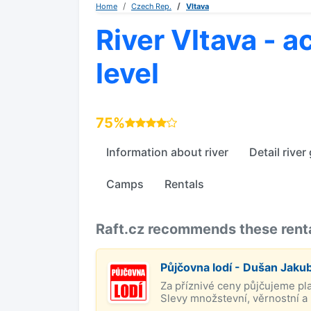
Home
Czech Rep.
Vltava
River Vltava - a
level
75%
Information about river
Detail river
Camps
Rentals
Raft.cz recommends these rentals
Půjčovna lodí - Dušan Jaku
Za příznivé ceny půjčujeme pl
Slevy množstevní, věrnostní a p