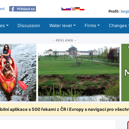
ení
Profil:
begi
les
Discussion
Water level
Firms
Changes
- REKLAMA -
ilní aplikace s 500 řekami z ČR i Evropy s navigací pro všech