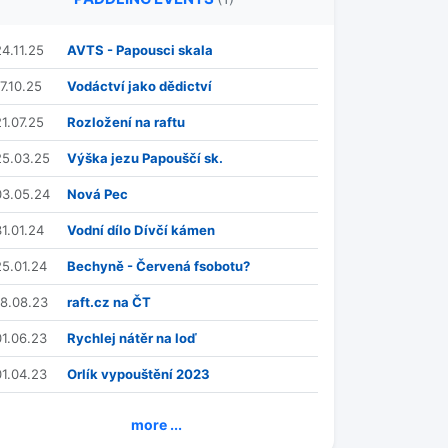
24.11.25
AVTS - Papousci skala
7.10.25
Vodáctví jako dědictví
21.07.25
Rozložení na raftu
25.03.25
Výška jezu Papouščí sk.
03.05.24
Nová Pec
31.01.24
Vodní dílo Dívčí kámen
25.01.24
Bechyně - Červená fsobotu?
18.08.23
raft.cz na ČT
01.06.23
Rychlej nátěr na loď
01.04.23
Orlík vypouštění 2023
more ...