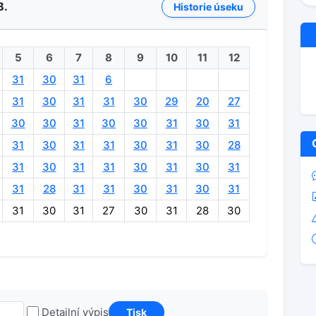
B.
Historie úseku
5
6
7
8
9
10
11
12
31
30
31
6
31
30
31
31
30
29
20
27
30
30
31
30
30
31
30
31
31
30
31
31
30
31
30
28
31
30
31
31
30
31
30
31
31
28
31
31
30
31
30
31
31
30
31
27
30
31
28
30
Detailní výpis