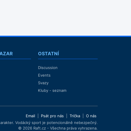
BAZAR
OSTATNÍ
Discussion
Events
Svazy
Kluby - seznam
Email
|
Psát pro nás
|
Trička
|
O nás
harakter. Vodácký sport je potencionálně nebezpečný.
© 2026 Raft.cz - Všechna práva vyhrazena.