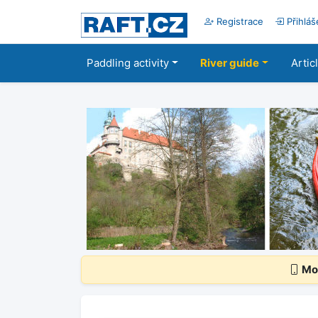
Registrace
Přihláš
Paddling activity
River guide
Artic
Mob