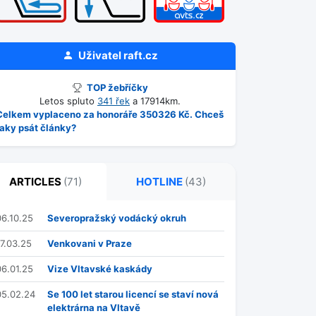
Uživatel
raft.cz
TOP žebříčky
Letos spluto
341 řek
a 17914km.
Celkem vyplaceno za honoráře 350326 Kč. Chceš
taky psát články?
ARTICLES
(71)
HOTLINE
(43)
06.10.25
Severopražský vodácký okruh
17.03.25
Venkovani v Praze
06.01.25
Vize Vltavské kaskády
05.02.24
Se 100 let starou licencí se staví nová
elektrárna na Vltavě