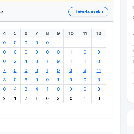
ce
Historie úseku
4
5
6
7
8
9
10
11
12
0
0
0
0
0
0
0
0
0
0
0
1
0
0
0
2
4
0
1
9
1
1
0
7
0
0
0
1
0
0
3
11
3
0
6
0
0
1
0
0
3
0
4
3
4
1
0
0
0
3
2
1
2
1
0
2
0
1
3