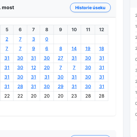
. most
Historie úseku
1
5
6
7
8
9
10
11
12
2
7
3
0
7
7
9
6
8
14
19
18
31
30
31
30
27
31
30
31
31
30
12
20
7
7
30
31
31
30
31
31
30
31
30
31
31
28
31
30
29
31
30
31
22
22
20
20
20
23
28
28