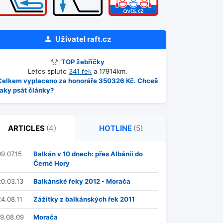
Uživatel
raft.cz
TOP žebříčky
Letos spluto
341 řek
a 17914km.
Celkem vyplaceno za honoráře 350326 Kč. Chceš
taky psát články?
ARTICLES
(4)
HOTLINE
(5)
09.07.15
Balkán v 10 dnech: přes Albánii do
Černé Hory
20.03.13
Balkánské řeky 2012 - Morača
24.08.11
Zážitky z balkánských řek 2011
19.08.09
Morača