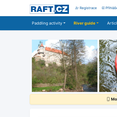
Registrace
Přihláš
Paddling activity
River guide
Artic
Mob