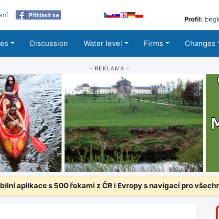
ení
Profil:
begi
les
Discussion
Water level
Firms
Changes
- REKLAMA -
ilní aplikace s 500 řekami z ČR i Evropy s navigací pro všech