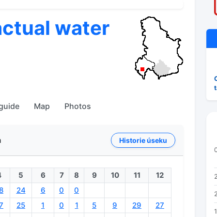
actual water
 guide
Map
Photos
a
Historie úseku
4
5
6
7
8
9
10
11
12
8
24
6
0
0
7
25
1
0
1
5
9
29
27