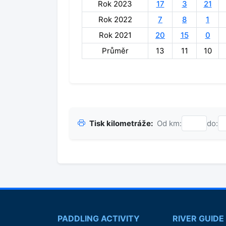
Rok 2023
17
3
21
Rok 2022
7
8
1
Rok 2021
20
15
0
Průměr
13
11
10
Tisk kilometráže:
Od km:
do:
PADDLING ACTIVITY
RIVER GUIDE