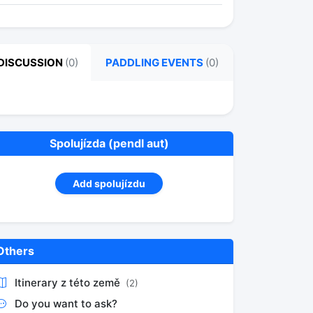
DISCUSSION
(0)
PADDLING EVENTS
(0)
Spolujízda (pendl aut)
Add spolujízdu
Others
Itinerary z této země
(2)
Do you want to ask?