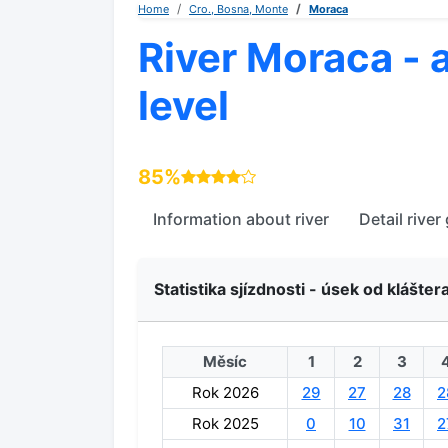
Home
Cro., Bosna, Monte
Moraca
River Moraca - 
level
85%
Information about river
Detail river
Statistika sjízdnosti - úsek od klášter
Měsíc
1
2
3
Rok 2026
29
27
28
2
Rok 2025
0
10
31
2