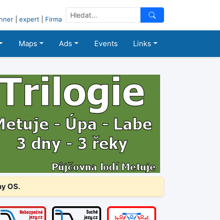
nner
|
expert
|
Firma
Maps
Ads
Events
Links
ny OS.