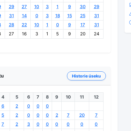
9
29
27
10
3
1
9
30
29
9
31
14
0
3
18
15
25
31
8
28
22
10
1
0
9
17
31
8
27
16
3
1
5
9
20
24
tu
Historie úseku
4
5
6
7
8
9
10
11
12
6
2
0
0
0
5
2
0
0
0
2
7
20
7
7
2
3
0
0
0
0
0
0