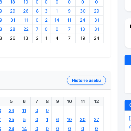
8
18
10
0
0
0
0
0
0
9
29
26
8
3
1
9
30
29
9
31
11
0
2
14
11
24
31
8
28
22
7
0
0
7
13
31
8
26
13
2
1
4
7
19
24
Historie úseku
5
6
7
8
9
10
11
12
8
24
11
0
0
7
25
5
0
1
6
10
30
27
8
24
14
0
0
0
0
0
0