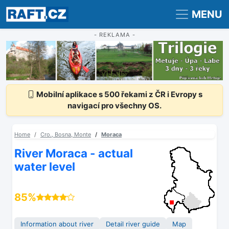
Registrace
Přihlášení
MENU
- REKLAMA -
Mobilní aplikace s 500 řekami z ČR i Evropy s
navigací pro všechny OS.
Home
Cro., Bosna, Monte
Moraca
River Moraca - actual
water level
85%
Information about river
Detail river guide
Map