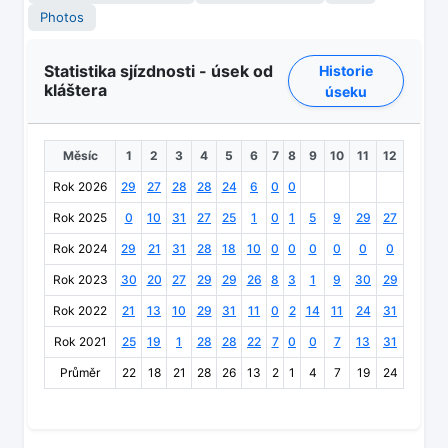
Photos
Statistika sjízdnosti - úsek od
Historie
kláštera
úseku
Měsíc
1
2
3
4
5
6
7
8
9
10
11
12
Rok 2026
29
27
28
28
24
6
0
0
Rok 2025
0
10
31
27
25
1
0
1
5
9
29
27
Rok 2024
29
21
31
28
18
10
0
0
0
0
0
0
Rok 2023
30
20
27
29
29
26
8
3
1
9
30
29
Rok 2022
21
13
10
29
31
11
0
2
14
11
24
31
Rok 2021
25
19
1
28
28
22
7
0
0
7
13
31
Průměr
22
18
21
28
26
13
2
1
4
7
19
24