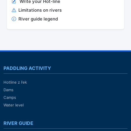
Write your Hot-line
Limitations on rivers
River guide legend
PADDLING ACTIVITY
Hotline z řek
Dams
Camps
Water level
RIVER GUIDE