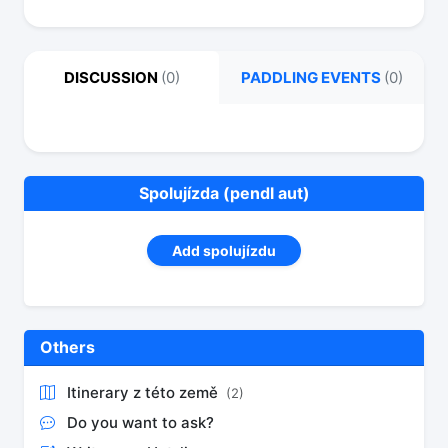
DISCUSSION
(0)
PADDLING EVENTS
(0)
Spolujízda (pendl aut)
Add spolujízdu
Others
Itinerary z této země
(2)
Do you want to ask?