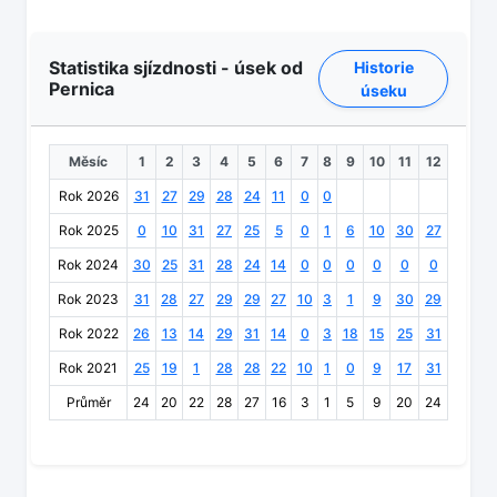
Statistika sjízdnosti - úsek od
Historie
Pernica
úseku
Měsíc
1
2
3
4
5
6
7
8
9
10
11
12
Rok 2026
31
27
29
28
24
11
0
0
Rok 2025
0
10
31
27
25
5
0
1
6
10
30
27
Rok 2024
30
25
31
28
24
14
0
0
0
0
0
0
Rok 2023
31
28
27
29
29
27
10
3
1
9
30
29
Rok 2022
26
13
14
29
31
14
0
3
18
15
25
31
Rok 2021
25
19
1
28
28
22
10
1
0
9
17
31
Průměr
24
20
22
28
27
16
3
1
5
9
20
24