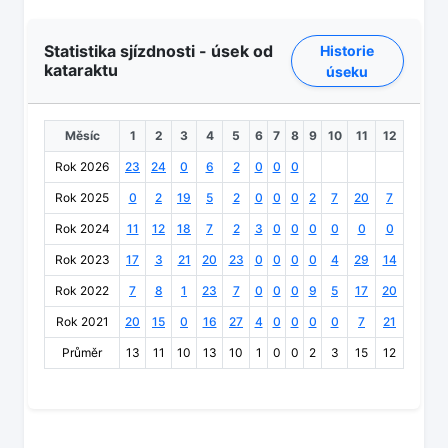
Statistika sjízdnosti - úsek od
Historie
kataraktu
úseku
Měsíc
1
2
3
4
5
6
7
8
9
10
11
12
Rok 2026
23
24
0
6
2
0
0
0
Rok 2025
0
2
19
5
2
0
0
0
2
7
20
7
Rok 2024
11
12
18
7
2
3
0
0
0
0
0
0
Rok 2023
17
3
21
20
23
0
0
0
0
4
29
14
Rok 2022
7
8
1
23
7
0
0
0
9
5
17
20
Rok 2021
20
15
0
16
27
4
0
0
0
0
7
21
Průměr
13
11
10
13
10
1
0
0
2
3
15
12