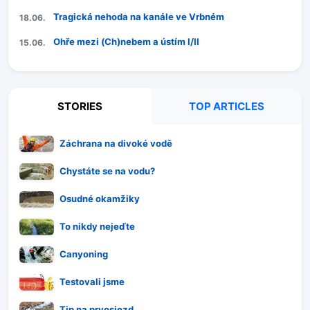
Tragická nehoda na kanále ve Vrbném
18.06.
Ohře mezi (Ch)nebem a ústím I/II
15.06.
STORIES
TOP ARTICLES
Záchrana na divoké vodě
Chystáte se na vodu?
Osudné okamžiky
To nikdy nejeďte
Canyoning
Testovali jsme
Tip na prvosjezd