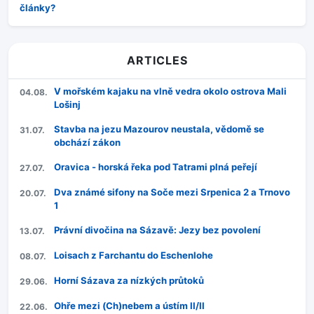
články?
ARTICLES
V mořském kajaku na vlně vedra okolo ostrova Mali
04.08.
Lošinj
Stavba na jezu Mazourov neustala, vědomě se
31.07.
obchází zákon
Oravica - horská řeka pod Tatrami plná peřejí
27.07.
Dva známé sifony na Soče mezi Srpenica 2 a Trnovo
20.07.
1
Právní divočina na Sázavě: Jezy bez povolení
13.07.
Loisach z Farchantu do Eschenlohe
08.07.
Horní Sázava za nízkých průtoků
29.06.
Ohře mezi (Ch)nebem a ústím II/II
22.06.