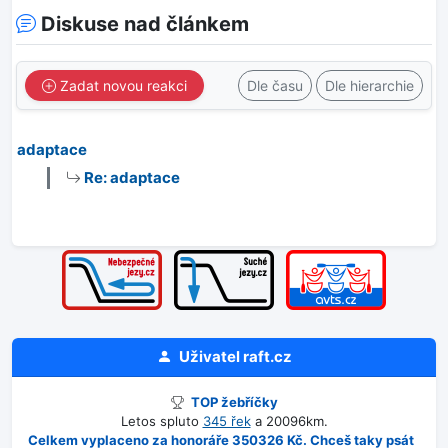
Diskuse nad článkem
Zadat novou reakci
Dle času
Dle hierarchie
adaptace
Re: adaptace
Uživatel
raft.cz
TOP žebříčky
Letos spluto
345 řek
a 20096km.
Celkem vyplaceno za honoráře 350326 Kč. Chceš taky psát