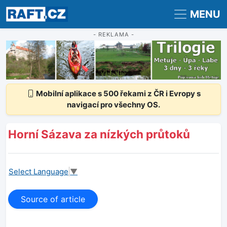
Registrace
Přihlášení
MENU
- REKLAMA -
Mobilní aplikace s 500 řekami z ČR i Evropy s
navigací pro všechny OS.
Horní Sázava za nízkých průtoků
Select Language
▼
Source of article