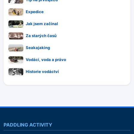
Expedice
Jak jsem začínal
Za starých časů
Seakajaking
Vodáci, voda a právo
Historie vodáctví
PADDLING ACTIVITY