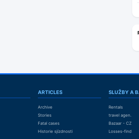
ARTICLES
SLUŽBY A 
Archive
Rentals
Stories
travel agen.
Fatal cases
Bazaar - CZ
Historie sjízdnosti
Losses-find