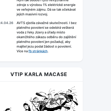
Nyní tak budou i tyto nevýznamné
zdroje s výrobou 1% elektrické energie
ve veřejném zájmu. Dá se tak očekávat
jejich masivní rozvoj.
24.04.26
AVTS zjistila závažné skutečnosti. I bez
platného povolení se odebírá veškerá
voda z řeky Jizery a úřady místo
okamžitého zákazu odběru do zajištění
platného povolení jen požadují, aby
majitel jezu podal žádost o povolení.
Více na
fb stránkách
.
VTIP KARLA MACASE