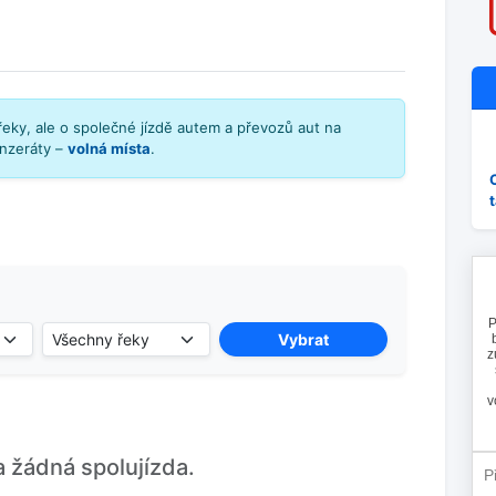
eky, ale o společné jízdě autem a převozů aut na
inzeráty –
volná místa
.
 žádná spolujízda.