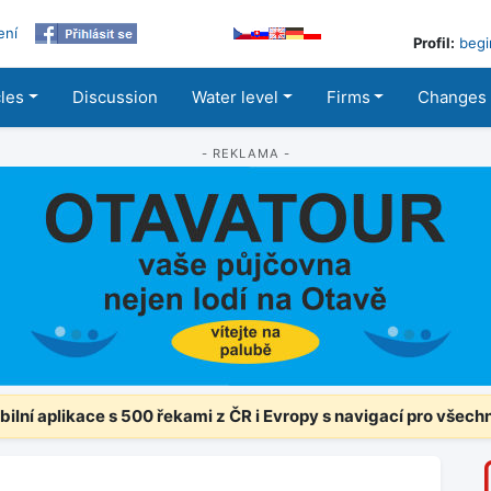
ení
Profil:
begi
cles
Discussion
Water level
Firms
Changes
- REKLAMA -
ilní aplikace s 500 řekami z ČR i Evropy s navigací pro všech