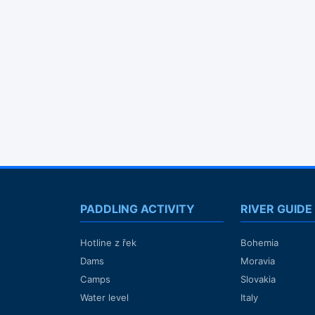
PADDLING ACTIVITY
RIVER GUIDE
Hotline z řek
Bohemia
Dams
Moravia
Camps
Slovakia
Water level
Italy