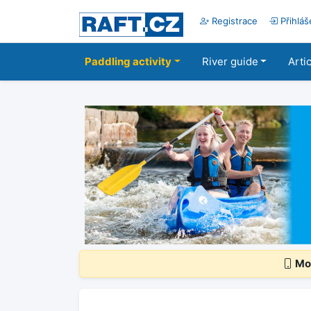
Registrace
Přihláš
Paddling activity
River guide
Arti
Mob