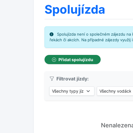
Spolujízda
Spolujízda není o společném zájezdu na ř
řekách či akcích. Na případné zájezdy využij 
Přidat spolujízdu
Filtrovat jízdy:
Nenalezena