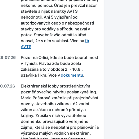
někomu pomoci. Úřad jen převzal názor
stavitele a nijak námitky AVTS
nehodnotil. Ani 5 vyjádření od
autorizovaných osob o nebezpečnosti
stavby pro vodáky a přírodu nezval v
potaz. Stavebník vše odmítl a úřad
napsal, že s ním souhlasí. Více na
fb
AVTS
.
28.07.26
Pozor na Orlici, kde se bude bourat most
v Týništi. Plavba zde bude zcela
zakázána a to v období 2. - 16.8.,
uzavírka 1 km. Více v
dokumentu
.
10.07.26
Elektrárenská lobby prostřednictvím
pozměňovacího návrhu poslankyně Ing.
Marie Pošarové změnila při projednávání
novely stavebního zákona též vodní
zákon a zákon o ochraně přírody a
krajiny. Zrušila v nich vyvratitelnou
domněnku převažujícího veřejného
zájmu, která se neuplatní pro plánování a
výstavbu malých vodních elektráren.