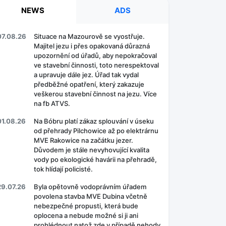
NEWS
ADS
07.08.26
Situace na Mazourově se vyostřuje.
Majitel jezu i přes opakovaná důrazná
upozornění od úřadů, aby nepokračoval
ve stavební činnosti, toto nerespektoval
a upravuje dále jez. Úřad tak vydal
předběžné opatření, který zakazuje
veškerou stavební činnost na jezu. Více
na fb ATVS.
01.08.26
Na Bóbru platí zákaz splouvání v úseku
od přehrady Pilchowice až po elektrárnu
MVE Rakowice na začátku jezer.
Důvodem je stále nevyhovující kvalita
vody po ekologické havárii na přehradě,
tok hlídají policisté.
29.07.26
Byla opětovně vodoprávním úřadem
povolena stavba MVE Dubina včetně
nebezpečné propusti, která bude
oplocena a nebude možné si ji ani
prohlédnout natož zde v případě nehody