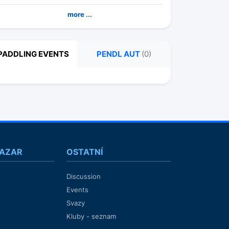
more ...
PADDLING EVENTS
PENDL AUT
(0)
BAZAR
OSTATNÍ
Discussion
Events
Svazy
Kluby - seznam