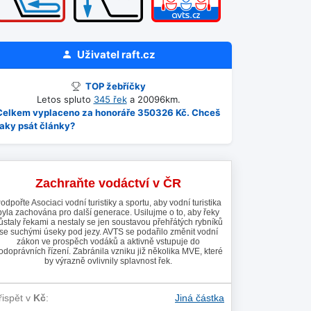
Uživatel
raft.cz
TOP žebříčky
Letos spluto
345 řek
a 20096km.
Celkem vyplaceno za honoráře 350326 Kč. Chceš
taky psát články?