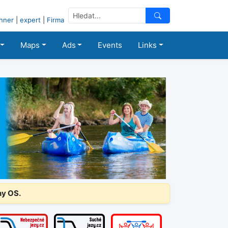
nner
|
expert
|
Firma
Maps
Ads
Events
Links
ny OS.