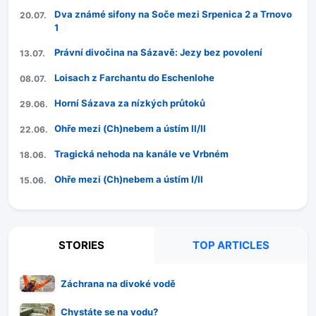
Dva známé sifony na Soče mezi Srpenica 2 a Trnovo
20.07.
1
Právní divočina na Sázavě: Jezy bez povolení
13.07.
Loisach z Farchantu do Eschenlohe
08.07.
Horní Sázava za nízkých průtoků
29.06.
Ohře mezi (Ch)nebem a ústím II/II
22.06.
Tragická nehoda na kanále ve Vrbném
18.06.
Ohře mezi (Ch)nebem a ústím I/II
15.06.
STORIES
TOP ARTICLES
Záchrana na divoké vodě
Chystáte se na vodu?