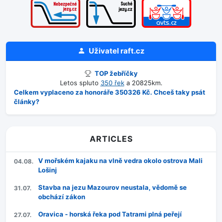
Uživatel
raft.cz
TOP žebříčky
Letos spluto
350 řek
a 20825km.
Celkem vyplaceno za honoráře 350326 Kč. Chceš taky psát
články?
ARTICLES
V mořském kajaku na vlně vedra okolo ostrova Mali
04.08.
Lošinj
Stavba na jezu Mazourov neustala, vědomě se
31.07.
obchází zákon
Oravica - horská řeka pod Tatrami plná peřejí
27.07.