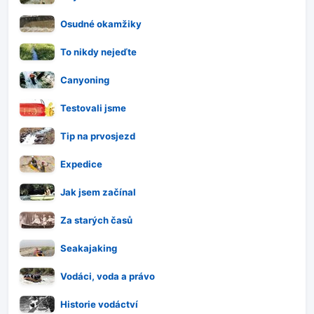
Osudné okamžiky
To nikdy nejeďte
Canyoning
Testovali jsme
Tip na prvosjezd
Expedice
Jak jsem začínal
Za starých časů
Seakajaking
Vodáci, voda a právo
Historie vodáctví