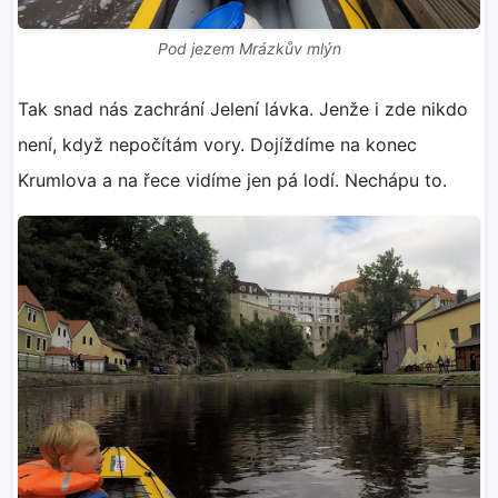
Pod jezem Mrázkův mlýn
Tak snad nás zachrání Jelení lávka. Jenže i zde nikdo
není, když nepočítám vory. Dojíždíme na konec
Krumlova a na řece vidíme jen pá lodí. Nechápu to.