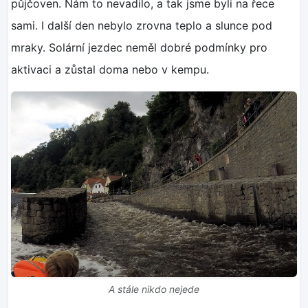
půjčoven. Nám to nevadilo, a tak jsme byli na řece
sami. I další den nebylo zrovna teplo a slunce pod
mraky. Solární jezdec neměl dobré podmínky pro
aktivaci a zůstal doma nebo v kempu.
A stále nikdo nejede