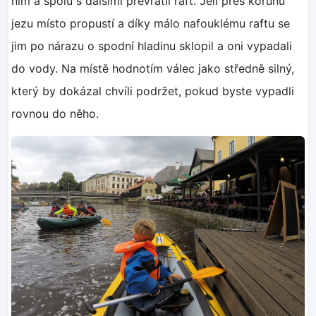
ním a spolu s dalšími převrátil raft. Jeli přes korunu
jezu místo propustí a díky málo nafouklému raftu se
jim po nárazu o spodní hladinu sklopil a oni vypadali
do vody. Na místě hodnotím válec jako středně silný,
který by dokázal chvíli podržet, pokud byste vypadli
rovnou do něho.