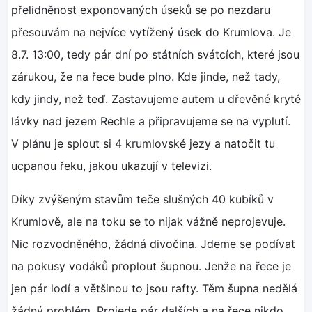
přelidněnost exponovaných úseků se po nezdaru
přesouvám na nejvíce vytížený úsek do Krumlova. Je
8.7. 13:00, tedy pár dní po státních svátcích, které jsou
zárukou, že na řece bude plno. Kde jinde, než tady,
kdy jindy, než teď. Zastavujeme autem u dřevěné kryté
lávky nad jezem Rechle a připravujeme se na vyplutí.
V plánu je splout si 4 krumlovské jezy a natočit tu
ucpanou řeku, jakou ukazují v televizi.
Díky zvýšeným stavům teče slušných 40 kubíků v
Krumlově, ale na toku se to nijak vážně neprojevuje.
Nic rozvodněného, žádná divočina. Jdeme se podívat
na pokusy vodáků proplout šupnou. Jenže na řece je
jen pár lodí a většinou to jsou rafty. Těm šupna nedělá
žádný problém. Projede pár dalších a na řece nikdo