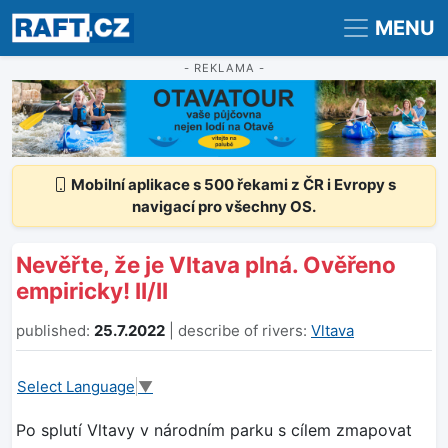
Registrace
Přihlášení
MENU
- REKLAMA -
Mobilní aplikace s 500 řekami z ČR i Evropy s
navigací pro všechny OS.
Nevěřte, že je Vltava plná. Ověřeno
empiricky! II/II
published:
25.7.2022
| describe of rivers:
Vltava
Select Language
▼
Po splutí Vltavy v národním parku s cílem zmapovat