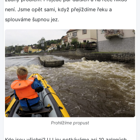
není. Jsme opět sami, když přejíždíme řeku a
splouváme šupnou jez.
Prohlížíme propust
Kde jsou všichni? U Liry potkáváme asi 10 zelených