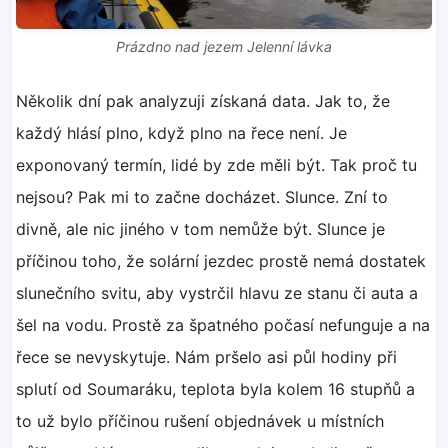
Prázdno nad jezem Jelenní lávka
Několik dní pak analyzuji získaná data. Jak to, že
každý hlásí plno, když plno na řece není. Je
exponovaný termín, lidé by zde měli být. Tak proč tu
nejsou? Pak mi to začne docházet. Slunce. Zní to
divně, ale nic jiného v tom nemůže být. Slunce je
příčinou toho, že solární jezdec prostě nemá dostatek
slunečního svitu, aby vystrčil hlavu ze stanu či auta a
šel na vodu. Prostě za špatného počasí nefunguje a na
řece se nevyskytuje. Nám pršelo asi půl hodiny při
splutí od Soumaráku, teplota byla kolem 16 stupňů a
to už bylo příčinou rušení objednávek u místních