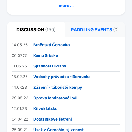
more ...
DISCUSSION
(150)
PADDLING EVENTS
(0)
14.05.26
Brněnská Čertovka
06.07.25
Kemp Srbsko
11.05.25
Sjízdnost u Prahy
18.02.25
Vodácký průvodce - Berounka
14.07.23
Zázemí - tábořiště kempy
29.05.23
Oprava laminátové lodi
12.01.23
Křivoklátsko
04.04.22
Dotaznikové šetření
25.09.21
Úsek z Černošic, sjízdnost