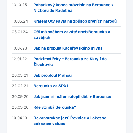
Droxa
13.10.25
Pohádkový konec prázdnin na Berounce z
Nižboru do Radotína
Vodočet:
Popis:
Beroun, stav: 96 cm, 5.82
m3/s
10.06.24
Krajem Oty Pavla na způsob prvních národů
Roztoky
03.01.24
Oči má sněhem zaváté aneb Berounka v
(Půjčovna
závějích
lodí
Dronte) -
singl
ZW
28
Beroun
10.07.23
Jak na propust Kaceřovského mlýna
11.7.26- 12.7.26
Ondra
(Autocamp
Beroun Na
12.01.22
Podzimní řeky – Berounka ze Skryjí do
Hrázi)
Žloukovic
Vodočet:
Popis:
Pohodový víkendový singl. Z Roztok do Zbečna jsem si
připadal, co se týče lidí, jak na Vltavě v tomto termínu. Poté už z
26.05.21
Jak proplout Prahou
provoz na řece řídnout a od kempu v Račicích jsem jel už sám.
Přespal jsem mezi Žloukovicema a Nižborem. Druhý den následo
již pouze volej, ale za celou dobu jsem potkal pouze 3 supaře, t
22.02.21
Berounka za SPA1
jsem si i to užíval. Na výborný oběd jsem zastavil v Hýskově u 
30.09.20
Jak jsem si málem utopil děti v Berounce
23.03.20
Kde vzniká Berounka?
10.04.19
Rekonstrukce jezů Řevnice a Loket se
zákazem vstupu