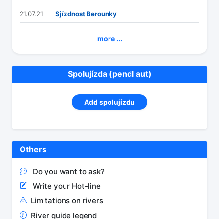
21.07.21
Sjízdnost Berounky
more ...
Spolujízda (pendl aut)
Add spolujízdu
Others
Do you want to ask?
Write your Hot-line
Limitations on rivers
River guide legend