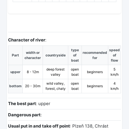
Character of river
:
type
speed
width or
recommended
Part
countryside
of
of
character
for
boat
flow
deep forest
open
5
upper
8 - 12m
beginners
valley
boat
km/h
wild valley,
open
4
bottom
20 - 30m
beginners
forest, chaty
boat
km/h
The best part
: upper
Dangerous part
:
Usual put in and take off point
: Plzeň 138, Chrást