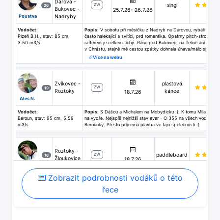
Darová -
singl
ZW
26
Bukovec -
25.7.26- 26.7.26
Poustva
Nadryby
Vodočet:
Popis:
V sobotu při měsíčku z Nadryb na Darovou, rybáři po 10
Plzeň B.H., stav: 85 cm,
často halekající a svítící, prd romantika. Opatrny pitch-stroke s
3.50 m3/s
rafterem je celkem tichý. Ráno pod Bukovec, na Telíně ani vlnka,
v Chrástu, stejně mě cestou zpátky dohnala únava/málo spánku
Více na webu
Zvíkovec -
plastová
ZW
19
Roztoky
kánoe
18.7.26
Aleš N.
Vodočet:
Popis:
S Dášou a Michalem na Mobydicku :). K tomu Milan s P
Beroun, stav: 95 cm, 5.59
na vydře. Nejspíš nejnižší stav ever - Q 355 na všech vodočtec
m3/s
Berounky. Přesto příjemná plavba ve fajn společnosti :)
Roztoky -
paddleboard
ZW
16
Žloukovice
18.7.26
ladous
Zobrazit podrobnosti vodáků o této
Vodočet:
Popis:
Úsek obsahuje vícero pasáží s vodním rostlinstvem a
Beroun, stav: 97 cm, 6.07
mělčinami přes celou šíři toku. Za daného průtoku musela flosna 
řece
m3/s
Jinak jde o méně osídlenou krajinu, jejíž klid jen občas narušoval
projíždějící vlak.
Nadryby -