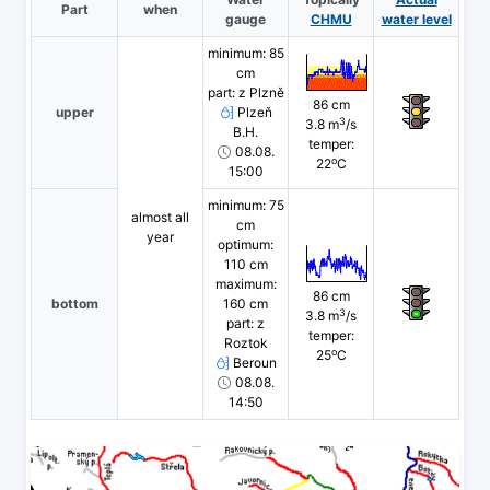
Part
when
gauge
CHMU
water level
minimum: 85
cm
part: z Plzně
86 cm
upper
Plzeň
3
3.8 m
/s
B.H.
temper:
08.08.
o
22
C
15:00
minimum: 75
almost all
cm
year
optimum:
110 cm
maximum:
86 cm
bottom
160 cm
3
3.8 m
/s
part: z
temper:
Roztok
o
25
C
Beroun
08.08.
14:50