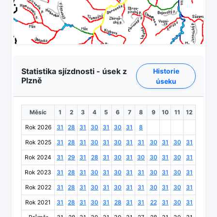
Statistika sjízdnosti - úsek z
Historie
Plzně
úseku
Měsíc
1
2
3
4
5
6
7
8
9
10
11
12
Rok 2026
31
28
31
30
31
30
31
8
Rok 2025
31
28
31
30
31
30
31
31
30
31
30
31
Rok 2024
31
29
31
28
31
30
31
30
30
31
30
31
Rok 2023
31
28
31
30
31
30
31
31
30
31
30
31
Rok 2022
31
28
31
30
31
30
31
31
30
31
30
31
Rok 2021
31
28
31
30
31
28
31
31
22
31
30
31