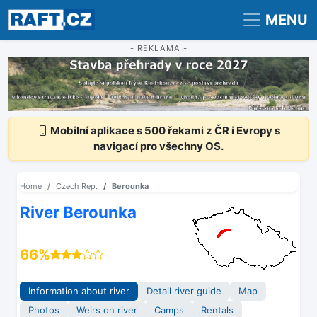
Registrace
Přihlášení
MENU
- REKLAMA -
Mobilní aplikace s 500 řekami z ČR i Evropy s
navigací pro všechny OS.
Home
Czech Rep.
Berounka
River Berounka
66%
Information about river
Detail river guide
Map
Photos
Weirs on river
Camps
Rentals