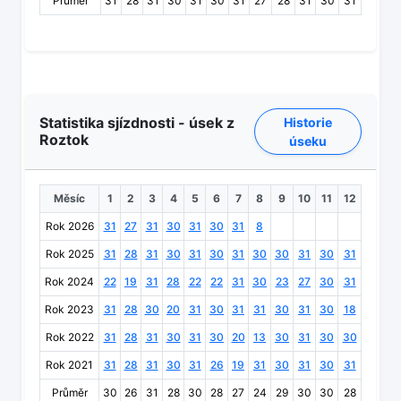
Průměr
31
28
31
30
31
30
31
27
28
31
30
31
Statistika sjízdnosti - úsek z
Historie
Roztok
úseku
Měsíc
1
2
3
4
5
6
7
8
9
10
11
12
Rok 2026
31
27
31
30
31
30
31
8
Rok 2025
31
28
31
30
31
30
31
30
30
31
30
31
Rok 2024
22
19
31
28
22
22
31
30
23
27
30
31
Rok 2023
31
28
30
20
31
30
31
31
30
31
30
18
Rok 2022
31
28
31
30
31
30
20
13
30
31
30
30
Rok 2021
31
28
31
30
31
26
19
31
30
31
30
31
Průměr
30
26
31
28
30
28
27
24
29
30
30
28