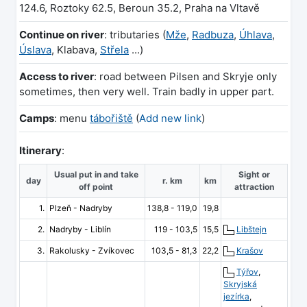
124.6, Roztoky 62.5, Beroun 35.2, Praha na Vltavě
Continue on river
: tributaries (
Mže
,
Radbuza
,
Úhlava
,
Úslava
, Klabava,
Střela
...)
Access to river
: road between Pilsen and Skryje only
sometimes, then very well. Train badly in upper part.
Camps
: menu
tábořiště
(
Add new link
)
Itinerary
:
Usual put in and take
Sight or
day
r. km
km
off point
attraction
1.
Plzeň - Nadryby
138,8 - 119,0
19,8
2.
Nadryby - Liblín
119 - 103,5
15,5
Libštejn
3.
Rakolusky - Zvíkovec
103,5 - 81,3
22,2
Krašov
Týřov
,
Skryjská
jezírka
,