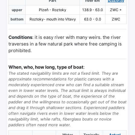
Part
river km
Difficulty
upper
Plzeň - Roztoky
138.9 - 63.0
ZWC +
bottom
Roztoky- mouth into Vltavy
63.0 - 0.0
ZWC
Conditions
: it is easy river with many weirs. the river
traverses in a few natural park where free camping is
prohibited.
When, who, how long, type of boat
:
The stated navigability limits are not a fixed limit. They are
approximate recommendations for plastic canoes with a
moderately experienced crew who can find a suitable stream
even in lower water levels. The actual limit is always individual
and depends on the type of boat, the experience of the
paddler and the willingness to occasionally get out of the boat
and drag it through shallower sections. Experienced paddlers
often navigate rivers even in lower water levels below the
navigability limit, while rafts, fiberglass boats or novice
paddlers often need more water.
Water
Topically
Actual