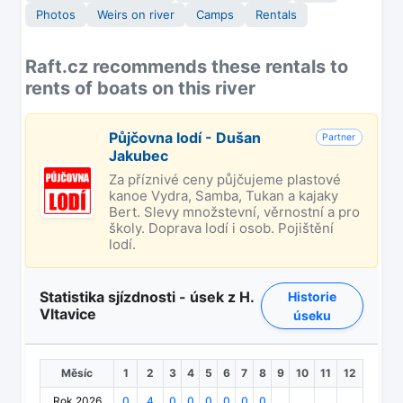
Photos
Weirs on river
Camps
Rentals
Raft.cz recommends these rentals to
rents of boats on this river
Půjčovna lodí - Dušan
Partner
Jakubec
Za příznivé ceny půjčujeme plastové
kanoe Vydra, Samba, Tukan a kajaky
Bert. Slevy množstevní, věrnostní a pro
školy. Doprava lodí i osob. Pojištění
lodí.
Statistika sjízdnosti - úsek z H.
Historie
Vltavice
úseku
Měsíc
1
2
3
4
5
6
7
8
9
10
11
12
Rok 2026
0
4
0
0
0
0
0
0