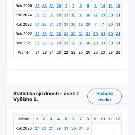
Rok 2025
31
28
31
29
7
7
9
6
8
14
19
18
Rok 2024
31
29
31
28
31
30
31
30
27
31
30
31
Rok 2023
31
28
31
30
31
30
12
20
7
7
30
31
Rok 2022
31
28
31
30
31
30
31
31
30
31
30
31
Rok 2021
31
28
31
28
31
28
31
30
29
31
30
31
Průměr
31
28
31
26
22
22
20
20
20
23
28
28
Statistika sjízdnosti - úsek z
Historie
Vyššího B.
úseku
Měsíc
1
2
3
4
5
6
7
8
9
10
11
12
Rok 2026
27
20
27
29
31
30
31
6