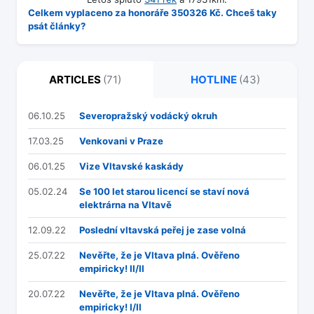
Celkem vyplaceno za honoráře 350326 Kč. Chceš taky
psát články?
ARTICLES
(71)
HOTLINE
(43)
06.10.25
Severopražský vodácký okruh
17.03.25
Venkovani v Praze
06.01.25
Vize Vltavské kaskády
05.02.24
Se 100 let starou licencí se staví nová
elektrárna na Vltavě
12.09.22
Poslední vltavská peřej je zase volná
25.07.22
Nevěřte, že je Vltava plná. Ověřeno
empiricky! II/II
20.07.22
Nevěřte, že je Vltava plná. Ověřeno
empiricky! I/II