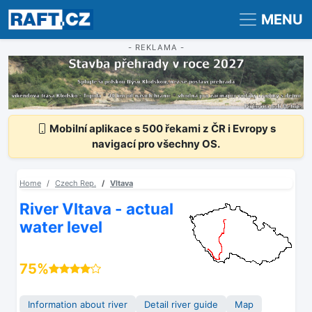
Registrace
Přihlášení
MENU
- REKLAMA -
Mobilní aplikace s 500 řekami z ČR i Evropy s
navigací pro všechny OS.
Home
Czech Rep.
Vltava
River Vltava - actual
water level
75%
Information about river
Detail river guide
Map