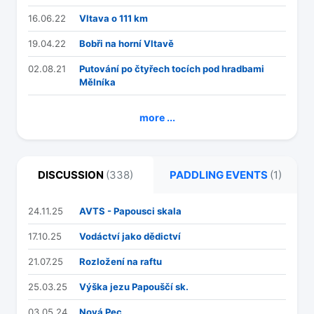
16.06.22
Vltava o 111 km
19.04.22
Bobři na horní Vltavě
02.08.21
Putování po čtyřech tocích pod hradbami
Mělníka
more ...
DISCUSSION
(338)
PADDLING EVENTS
(1)
24.11.25
AVTS - Papousci skala
17.10.25
Vodáctví jako dědictví
21.07.25
Rozložení na raftu
25.03.25
Výška jezu Papouščí sk.
03.05.24
Nová Pec