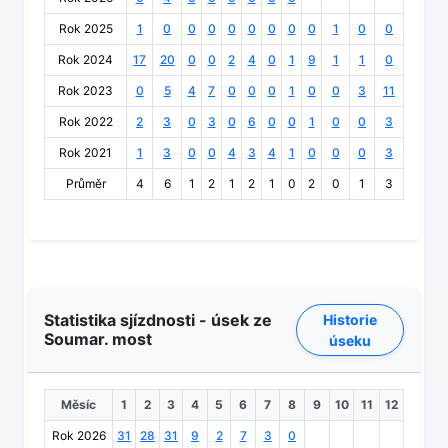
Rok 2025
1
0
0
0
0
0
0
0
0
1
0
0
Rok 2024
17
20
0
0
2
4
0
1
9
1
1
0
Rok 2023
0
5
4
7
0
0
0
1
0
0
3
11
Rok 2022
2
3
0
3
0
6
0
0
1
0
0
3
Rok 2021
1
3
0
0
4
3
4
1
0
0
0
3
Průměr
4
6
1
2
1
2
1
0
2
0
1
3
Statistika sjízdnosti - úsek ze
Historie
Soumar. most
úseku
Měsíc
1
2
3
4
5
6
7
8
9
10
11
12
Rok 2026
31
28
31
9
2
7
3
0