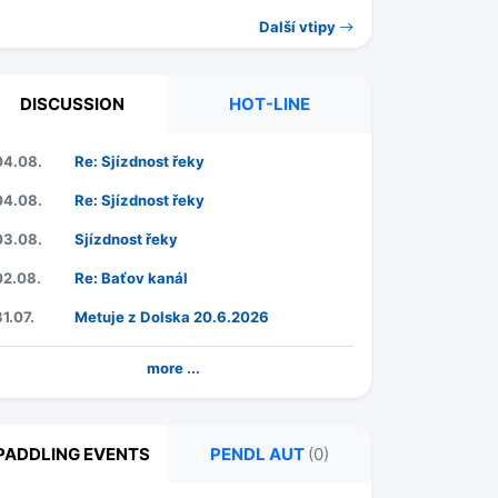
Další vtipy
DISCUSSION
HOT-LINE
04.08.
Re: Sjízdnost řeky
04.08.
Re: Sjízdnost řeky
03.08.
Sjízdnost řeky
02.08.
Re: Baťov kanál
31.07.
Metuje z Dolska 20.6.2026
more ...
PADDLING EVENTS
PENDL AUT
(0)