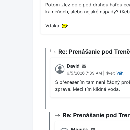
Potom zlez dole pod druhou haťou cc
kameňoch, alebo nejaké nápady? (Keby s
Vďaka
Re: Prenášanie pod Tren
David
6/5/2026 7:39 AM | river:
Váh
,
S přenesením tam není žádný prob
zprava. Mezi tím klidná voda.
Re: Prenášanie pod Tre
Monika