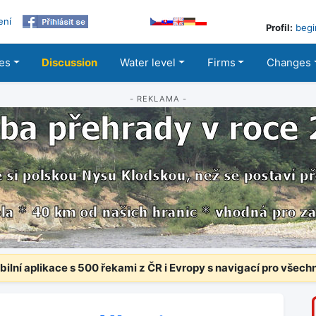
ení
Profil:
begi
les
Discussion
Water level
Firms
Changes
- REKLAMA -
ilní aplikace s 500 řekami z ČR i Evropy s navigací pro všech