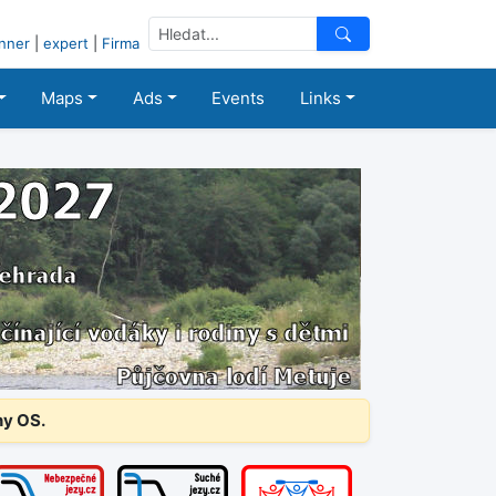
nner
|
expert
|
Firma
Maps
Ads
Events
Links
ny OS.