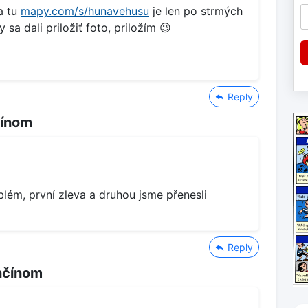
a tu
mapy.com/s/hunavehusu
je len po strmých
a dali priložiť foto, priložím 😉
Reply
čínom
lém, první zleva a druhou jsme přenesli
Reply
nčínom