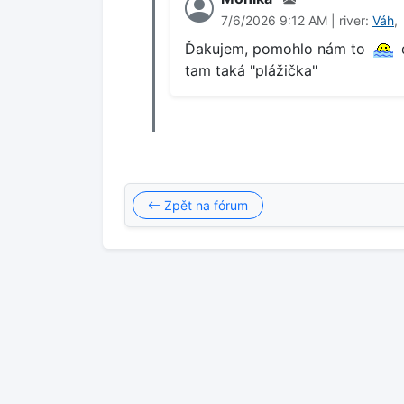
7/6/2026 9:12 AM | river:
Váh
,
Ďakujem, pomohlo nám to
d
tam taká "plážička"
Zpět na fórum