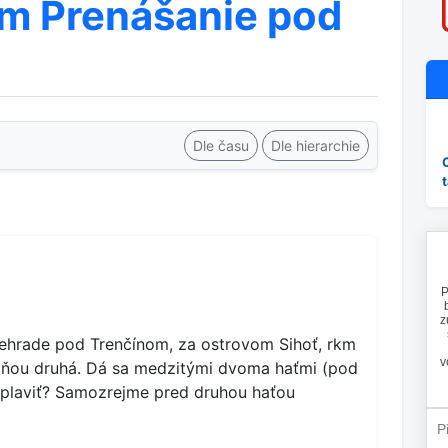
um Prenášanie pod
Dle času
Dle hierarchie
iehrade pod Trenčínom, za ostrovom Sihoť, rkm
za ňou druhá. Dá sa medzitými dvoma haťmi (pod
splaviť? Samozrejme pred druhou haťou