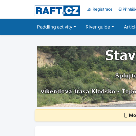
Registrace
Přihláš
Paddling activity
River guide
Artic
Mob