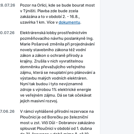
28.07.26
Pozor na Orlici, kde se bude bourat most
v Týništi. Plavba zde bude zcela
zakázána a to v období 2. - 16.8.,
uzavírka 1 km. Více v
dokumentu
.
10.07.26
Elektrárenská lobby prostřednictvím
pozměňovacího návrhu poslankyně Ing.
Marie Pošarové změnila při projednávání
novely stavebního zákona též vodní
zákon a zákon o ochraně přírody a
krajiny. Zrušila v nich vyvratitelnou
domněnku převažujícího veřejného
zájmu, která se neuplatní pro plánování a
výstavbu malých vodních elektráren.
Nyní tak budou i tyto nevýznamné
zdroje s výrobou 1% elektrické energie
ve veřejném zájmu. Dá se tak očekávat
jejich masivní rozvoj.
17.06.26
V rámci vyhlášené přírodní rezervace na
Ploučnici je od Borečku po železniční
most u zst. Vlčí Důl - Dobranov zakázáno
splouvat Ploučnici v období od 1. dubna