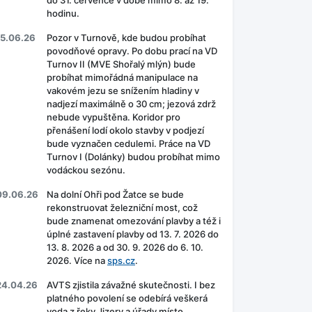
do 31. července v době mimo 8. až 19.
hodinu.
15.06.26
Pozor v Turnově, kde budou probíhat
povodňové opravy. Po dobu prací na VD
Turnov II (MVE Shořalý mlýn) bude
probíhat mimořádná manipulace na
vakovém jezu se snížením hladiny v
nadjezí maximálně o 30 cm; jezová zdrž
nebude vypuštěna. Koridor pro
přenášení lodí okolo stavby v podjezí
bude vyznačen cedulemi. Práce na VD
Turnov I (Dolánky) budou probíhat mimo
vodáckou sezónu.
09.06.26
Na dolní Ohři pod Žatce se bude
rekonstruovat železniční most, což
bude znamenat omezování plavby a též i
úplné zastavení plavby od 13. 7. 2026 do
13. 8. 2026 a od 30. 9. 2026 do 6. 10.
2026. Více na
sps.cz
.
24.04.26
AVTS zjistila závažné skutečnosti. I bez
platného povolení se odebírá veškerá
voda z řeky Jizery a úřady místo