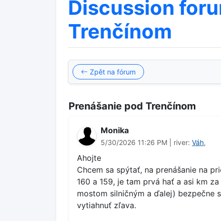
Discussion for
Trenčínom
Zpět na fórum
Prenášanie pod Trenčínom
Monika
5/30/2026 11:26 PM | river:
Váh
,
Ahojte
Chcem sa spýtať, na prenášanie na pr
160 a 159, je tam prvá hať a asi km 
mostom silničným a ďalej) bezpečne 
vytiahnuť zľava.