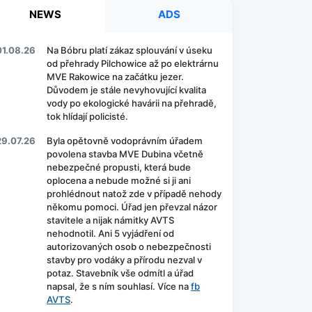
NEWS
ADS
01.08.26
Na Bóbru platí zákaz splouvání v úseku
od přehrady Pilchowice až po elektrárnu
MVE Rakowice na začátku jezer.
Důvodem je stále nevyhovující kvalita
vody po ekologické havárii na přehradě,
tok hlídají policisté.
29.07.26
Byla opětovně vodoprávním úřadem
povolena stavba MVE Dubina včetně
nebezpečné propusti, která bude
oplocena a nebude možné si ji ani
prohlédnout natož zde v případě nehody
někomu pomoci. Úřad jen převzal názor
stavitele a nijak námitky AVTS
nehodnotil. Ani 5 vyjádření od
autorizovaných osob o nebezpečnosti
stavby pro vodáky a přírodu nezval v
potaz. Stavebník vše odmítl a úřad
napsal, že s ním souhlasí. Více na
fb
AVTS
.