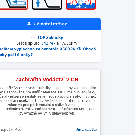
Uživatel
raft.cz
TOP žebříčky
Letos spluto
342 řek
a 17985km.
Celkem vyplaceno za honoráře 350326 Kč. Chceš
taky psát články?