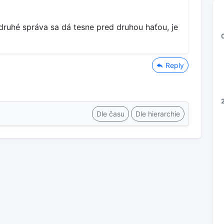
ruhé správa sa dá tesne pred druhou haťou, je
Reply
Dle času
Dle hierarchie