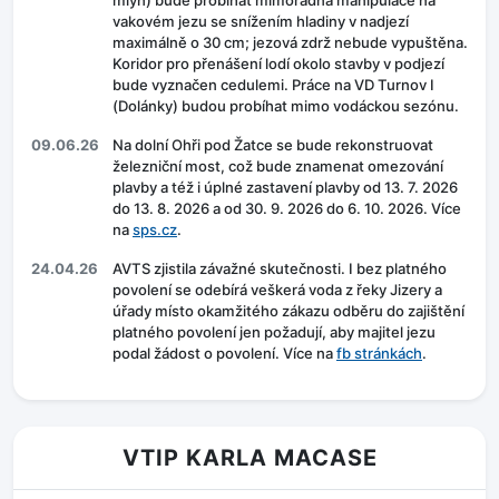
mlýn) bude probíhat mimořádná manipulace na
vakovém jezu se snížením hladiny v nadjezí
maximálně o 30 cm; jezová zdrž nebude vypuštěna.
Koridor pro přenášení lodí okolo stavby v podjezí
bude vyznačen cedulemi. Práce na VD Turnov I
(Dolánky) budou probíhat mimo vodáckou sezónu.
09.06.26
Na dolní Ohři pod Žatce se bude rekonstruovat
železniční most, což bude znamenat omezování
plavby a též i úplné zastavení plavby od 13. 7. 2026
do 13. 8. 2026 a od 30. 9. 2026 do 6. 10. 2026. Více
na
sps.cz
.
24.04.26
AVTS zjistila závažné skutečnosti. I bez platného
povolení se odebírá veškerá voda z řeky Jizery a
úřady místo okamžitého zákazu odběru do zajištění
platného povolení jen požadují, aby majitel jezu
podal žádost o povolení. Více na
fb stránkách
.
VTIP KARLA MACASE