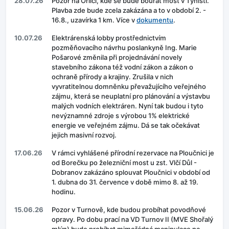
28.07.26
Pozor na Orlici, kde se bude bourat most v Týništi.
Plavba zde bude zcela zakázána a to v období 2. -
16.8., uzavírka 1 km. Více v
dokumentu
.
10.07.26
Elektrárenská lobby prostřednictvím
pozměňovacího návrhu poslankyně Ing. Marie
Pošarové změnila při projednávání novely
stavebního zákona též vodní zákon a zákon o
ochraně přírody a krajiny. Zrušila v nich
vyvratitelnou domněnku převažujícího veřejného
zájmu, která se neuplatní pro plánování a výstavbu
malých vodních elektráren. Nyní tak budou i tyto
nevýznamné zdroje s výrobou 1% elektrické
energie ve veřejném zájmu. Dá se tak očekávat
jejich masivní rozvoj.
17.06.26
V rámci vyhlášené přírodní rezervace na Ploučnici je
od Borečku po železniční most u zst. Vlčí Důl -
Dobranov zakázáno splouvat Ploučnici v období od
1. dubna do 31. července v době mimo 8. až 19.
hodinu.
15.06.26
Pozor v Turnově, kde budou probíhat povodňové
opravy. Po dobu prací na VD Turnov II (MVE Shořalý