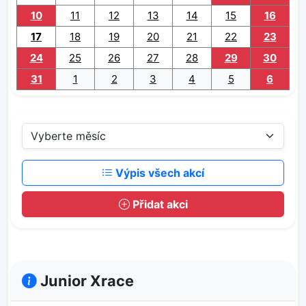
10
11
12
13
14
15
16
17
18
19
20
21
22
23
24
25
26
27
28
29
30
31
1
2
3
4
5
6
Výpis všech akcí
Přidat akci
Junior Xrace