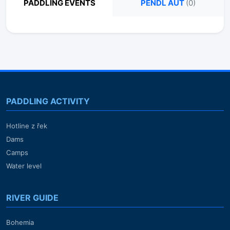
PADDLING EVENTS
PENDL AUT
(0)
PADDLING ACTIVITY
Hotline z řek
Dams
Camps
Water level
RIVER GUIDE
Bohemia