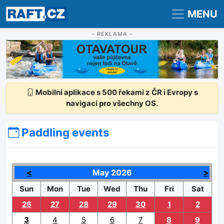
Registrace
Přihlášení
MENU
- REKLAMA -
Mobilní aplikace s 500 řekami z ČR i Evropy s
navigací pro všechny OS.
Paddling events
<
May 2026
>
Sun
Mon
Tue
Wed
Thu
Fri
Sat
26
27
28
29
30
1
2
3
4
5
6
7
8
9