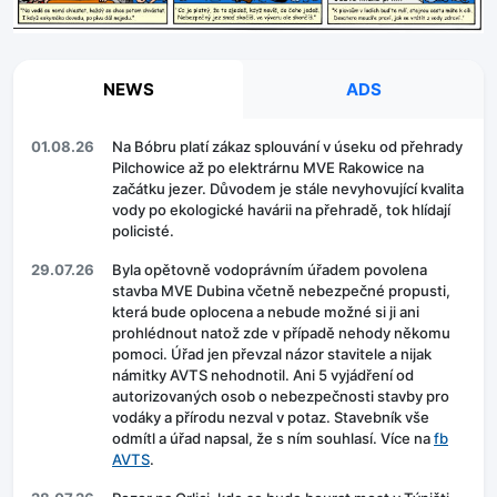
NEWS
ADS
01.08.26
Na Bóbru platí zákaz splouvání v úseku od přehrady
Pilchowice až po elektrárnu MVE Rakowice na
začátku jezer. Důvodem je stále nevyhovující kvalita
vody po ekologické havárii na přehradě, tok hlídají
policisté.
29.07.26
Byla opětovně vodoprávním úřadem povolena
stavba MVE Dubina včetně nebezpečné propusti,
která bude oplocena a nebude možné si ji ani
prohlédnout natož zde v případě nehody někomu
pomoci. Úřad jen převzal názor stavitele a nijak
námitky AVTS nehodnotil. Ani 5 vyjádření od
autorizovaných osob o nebezpečnosti stavby pro
vodáky a přírodu nezval v potaz. Stavebník vše
odmítl a úřad napsal, že s ním souhlasí. Více na
fb
AVTS
.