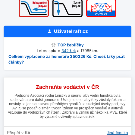
Uživatel
raft.cz
TOP žebříčky
Letos spluto
342 řek
a 17985km.
Celkem vyplaceno za honoráře 350326 Kč. Chceš taky psát
články?