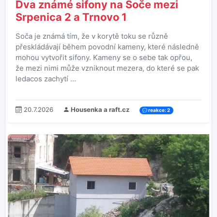
Dva známé sifony na Soče mezi
Srpenica 2 a Trnovo 1
Soča je známá tím, že v korytě toku se různě
přeskládávají během povodní kameny, které následně
mohou vytvořit sifony. Kameny se o sebe tak opřou,
že mezi nimi může vzniknout mezera, do které se pak
ledacos zachytí ...
20.7.2026
Housenka a raft.cz
reakce: 2