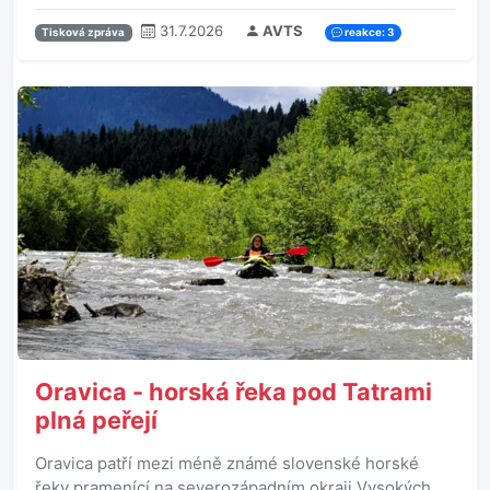
31.7.2026
AVTS
Tisková zpráva
reakce: 3
Oravica - horská řeka pod Tatrami
plná peřejí
Oravica patří mezi méně známé slovenské horské
řeky pramenící na severozápadním okraji Vysokých