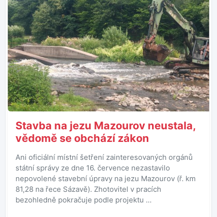
Stavba na jezu Mazourov neustala,
vědomě se obchází zákon
Ani oficiální místní šetření zainteresovaných orgánů
státní správy ze dne 16. července nezastavilo
nepovolené stavební úpravy na jezu Mazourov (ř. km
81,28 na řece Sázavě). Zhotovitel v pracích
bezohledně pokračuje podle projektu ...