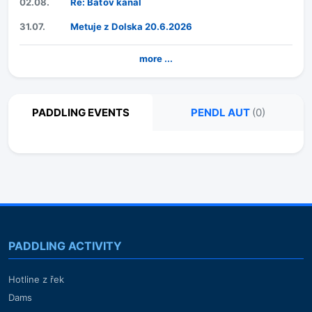
02.08.
Re: Baťov kanál
31.07.
Metuje z Dolska 20.6.2026
more ...
PADDLING EVENTS
PENDL AUT
(0)
PADDLING ACTIVITY
Hotline z řek
Dams