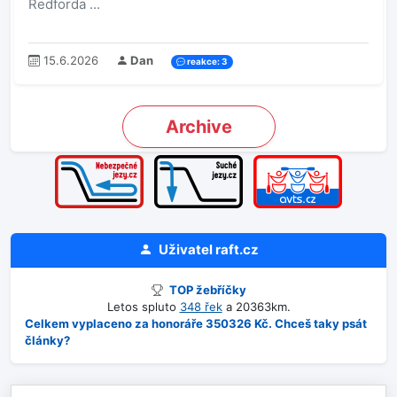
Redforda ...
15.6.2026
Dan
reakce: 3
Archive
Uživatel
raft.cz
TOP žebříčky
Letos spluto
348 řek
a 20363km.
Celkem vyplaceno za honoráře 350326 Kč. Chceš taky psát
články?