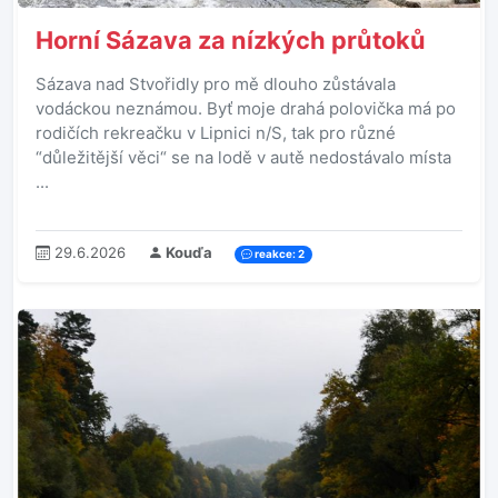
Horní Sázava za nízkých průtoků
Sázava nad Stvořidly pro mě dlouho zůstávala
vodáckou neznámou. Byť moje drahá polovička má po
rodičích rekreačku v Lipnici n/S, tak pro různé
“důležitější věci“ se na lodě v autě nedostávalo místa
...
29.6.2026
Kouďa
reakce: 2