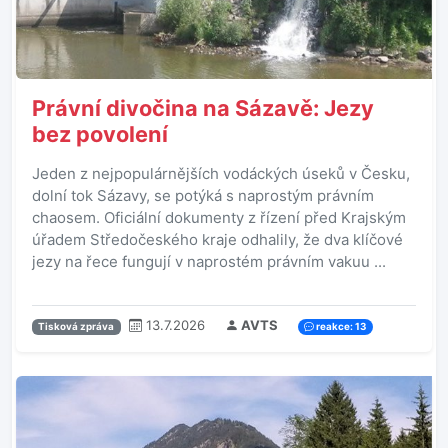
Právní divočina na Sázavě: Jezy
bez povolení
Jeden z nejpopulárnějších vodáckých úseků v Česku,
dolní tok Sázavy, se potýká s naprostým právním
chaosem. Oficiální dokumenty z řízení před Krajským
úřadem Středočeského kraje odhalily, že dva klíčové
jezy na řece fungují v naprostém právním vakuu ...
13.7.2026
AVTS
Tisková zpráva
reakce: 13