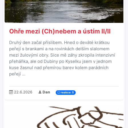
Ohře mezi (Ch)nebem a ústím II/II
Druhý den začal příslibem. Hned o deváté krátkou
peřejí s brankami a na rovinkách delším slalomem
mezi žulovými obry. Sice mě záhy zkropila intenzivní
přeháňka, ale od Dubiny po Kyselku jsem v jednom
kuse žasnul nad přemírou barev kolem parádních
peřejí ...
22.6.2026
Dan
reakce: 5