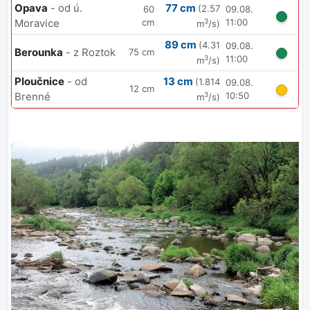
Opava
- od ú.
77 cm
(2.57
60
09.08.
Moravice
cm
11:00
3
m
/s)
89 cm
(4.31
09.08.
Berounka
- z Roztok
75 cm
11:00
3
m
/s)
Ploučnice
- od
13 cm
(1.814
09.08.
12 cm
Brenné
10:50
3
m
/s)