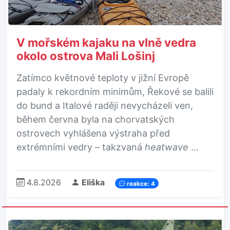
V mořském kajaku na vlně vedra
okolo ostrova Mali Lošinj
Zatímco květnové teploty v jižní Evropě
padaly k rekordním minimům, Řekové se balili
do bund a Italové raději nevycházeli ven,
během června byla na chorvatských
ostrovech vyhlášena výstraha před
extrémními vedry – takzvaná
heatwave
...
4.8.2026
Eliška
reakce: 4