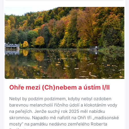
Ohře mezi (Ch)nebem a ústím I/II
Nebyl by podzim podzimem, kdyby nebyl ozdoben
barevnou melancholií říčního údolí a klokotáním vody
na peřejích. Jenže suchý rok 2025 měl nabídku
skromnou. Napadlo mě nafotit na Ohři tři „madisonské
mosty“ na památku nedávno zemřelého Roberta