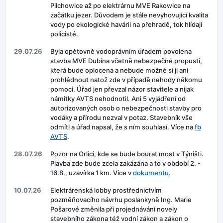
Pilchowice až po elektrárnu MVE Rakowice na
začátku jezer. Důvodem je stále nevyhovující kvalita
vody po ekologické havárii na přehradě, tok hlídají
policisté.
29.07.26
Byla opětovně vodoprávním úřadem povolena
stavba MVE Dubina včetně nebezpečné propusti,
která bude oplocena a nebude možné si ji ani
prohlédnout natož zde v případě nehody někomu
pomoci. Úřad jen převzal názor stavitele a nijak
námitky AVTS nehodnotil. Ani 5 vyjádření od
autorizovaných osob o nebezpečnosti stavby pro
vodáky a přírodu nezval v potaz. Stavebník vše
odmítl a úřad napsal, že s ním souhlasí. Více na
fb
AVTS
.
28.07.26
Pozor na Orlici, kde se bude bourat most v Týništi.
Plavba zde bude zcela zakázána a to v období 2. -
16.8., uzavírka 1 km. Více v
dokumentu
.
10.07.26
Elektrárenská lobby prostřednictvím
pozměňovacího návrhu poslankyně Ing. Marie
Pošarové změnila při projednávání novely
stavebního zákona též vodní zákon a zákon o