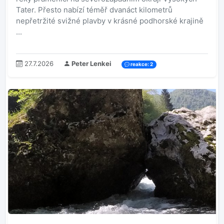
Tater. Přesto nabízí téměř dvanáct kilometrů
nepřetržité svižné plavby v krásné podhorské krajině
...
27.7.2026
Peter Lenkei
reakce: 2