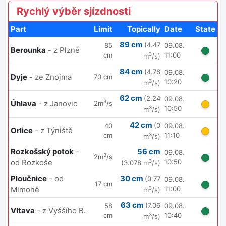
Rychlý výběr sjízdnosti
Part
Limit
Topically
Date
State
89 cm
(4.47
85
09.08.
Berounka
- z Plzně
cm
11:00
3
m
/s)
84 cm
(4.76
09.08.
Dyje
- ze Znojma
70 cm
10:20
3
m
/s)
62 cm
(2.24
09.08.
3
Úhlava
- z Janovic
2m
/s
10:50
3
m
/s)
42 cm
(0
40
09.08.
Orlice
- z Týniště
cm
11:10
3
m
/s)
Rozkošský potok
-
56 cm
09.08.
3
2m
/s
od Rozkoše
10:50
3
(3.078 m
/s)
Ploučnice
- od
30 cm
(0.77
09.08.
17 cm
Mimoně
11:00
3
m
/s)
63 cm
(7.06
58
09.08.
Vltava
- z Vyššího B.
cm
10:40
3
m
/s)