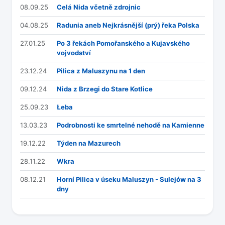
08.09.25
Celá Nida včetně zdrojnic
04.08.25
Radunia aneb Nejkrásnější (prý) řeka Polska
27.01.25
Po 3 řekách Pomořanského a Kujavského
vojvodství
23.12.24
Pilica z Maluszynu na 1 den
09.12.24
Nida z Brzegi do Stare Kotlice
25.09.23
Łeba
13.03.23
Podrobnosti ke smrtelné nehodě na Kamienne
19.12.22
Týden na Mazurech
28.11.22
Wkra
08.12.21
Horní Pilica v úseku Maluszyn - Sulejów na 3
dny