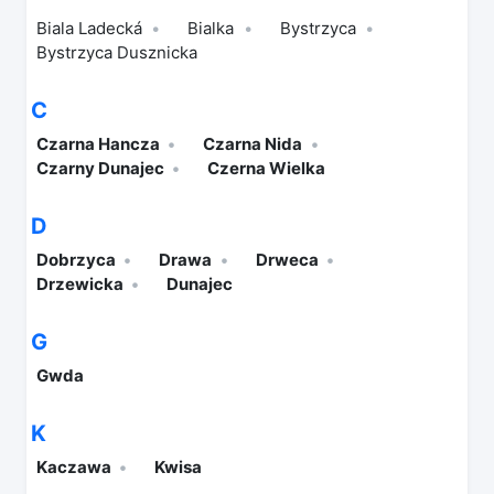
Biala Ladecká
Bialka
Bystrzyca
Bystrzyca Dusznicka
C
Czarna Hancza
Czarna Nida
Czarny Dunajec
Czerna Wielka
D
Dobrzyca
Drawa
Drweca
Drzewicka
Dunajec
G
Gwda
K
Kaczawa
Kwisa