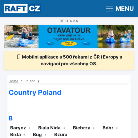
Registrace
Přihlášení
MENU
- REKLAMA -
Mobilní aplikace s 500 řekami z ČR i Evropy s
navigací pro všechny OS.
Home
Poland
Country Poland
B
Barycz
Biala Nida
Biebrza
Bóbr
Brda
Bug
Bzura