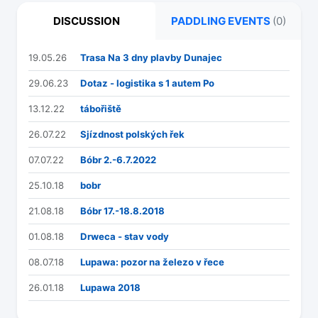
DISCUSSION
PADDLING EVENTS
(0)
19.05.26
Trasa Na 3 dny plavby Dunajec
29.06.23
Dotaz - logistika s 1 autem Po
13.12.22
tábořiště
26.07.22
Sjízdnost polských řek
07.07.22
Bóbr 2.-6.7.2022
25.10.18
bobr
21.08.18
Bóbr 17.-18.8.2018
01.08.18
Drweca - stav vody
08.07.18
Lupawa: pozor na železo v řece
26.01.18
Lupawa 2018