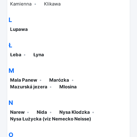
Kamienna
Klikawa
L
Lupawa
Ł
Łeba
Łyna
M
Mala Panew
Marózka
Mazurská jezera
Mlosina
N
Narew
Nida
Nysa Klodzka
Nysa Łużycka (viz Nemecko Neisse)
O