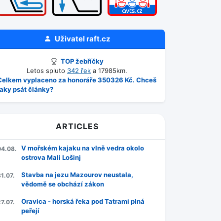
Uživatel
raft.cz
TOP žebříčky
Letos spluto
342 řek
a 17985km.
Celkem vyplaceno za honoráře 350326 Kč. Chceš
taky psát články?
ARTICLES
V mořském kajaku na vlně vedra okolo
04.08.
ostrova Mali Lošinj
Stavba na jezu Mazourov neustala,
1.07.
vědomě se obchází zákon
Oravica - horská řeka pod Tatrami plná
7.07.
peřejí