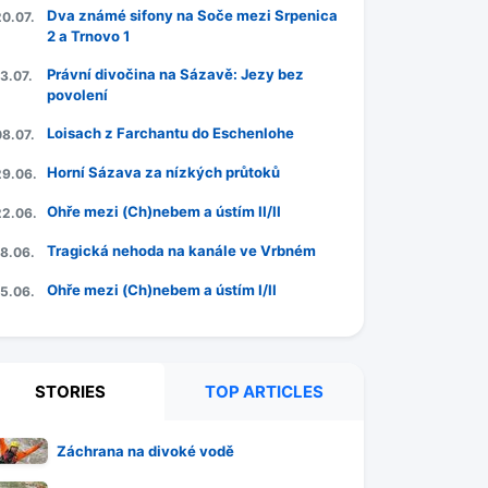
Dva známé sifony na Soče mezi Srpenica
20.07.
2 a Trnovo 1
Právní divočina na Sázavě: Jezy bez
3.07.
povolení
Loisach z Farchantu do Eschenlohe
08.07.
Horní Sázava za nízkých průtoků
29.06.
Ohře mezi (Ch)nebem a ústím II/II
22.06.
Tragická nehoda na kanále ve Vrbném
18.06.
Ohře mezi (Ch)nebem a ústím I/II
15.06.
STORIES
TOP ARTICLES
Záchrana na divoké vodě