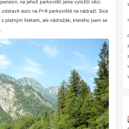
pension, na jehož parkovišti jsme vyložili věci.
 odstavit auto na P+R parkoviště na nádraží. Sice
 s platným lístkem, ale nádražák, kterého jsem se
1
.