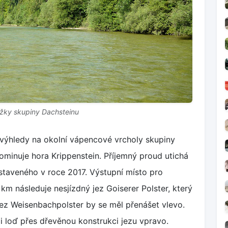
žky skupiny Dachsteinu
 výhledy na okolní vápencové vrcholy skupiny
ominuje hora Krippenstein. Příjemný proud utichá
staveného v roce 2017. Výstupní místo pro
km následuje nesjízdný jez Goiserer Polster, který
í jez Weisenbachpolster by se měl přenášet vlevo.
 loď přes dřevěnou konstrukci jezu vpravo.