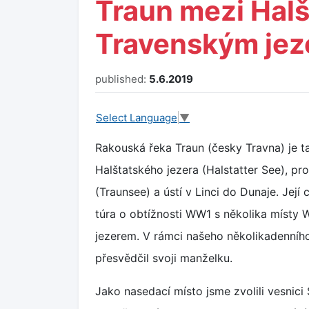
Traun mezi Hal
Travenským je
published:
5.6.2019
Select Language
▼
Rakouská řeka Traun (česky Travna) je 
Halštatského jezera (Halstatter See), p
(Traunsee) a ústí v Linci do Dunaje. Její
túra o obtížnosti WW1 s několika místy
jezerem. V rámci našeho několikadenníh
přesvědčil svoji manželku.
Jako nasedací místo jsme zvolili vesnici