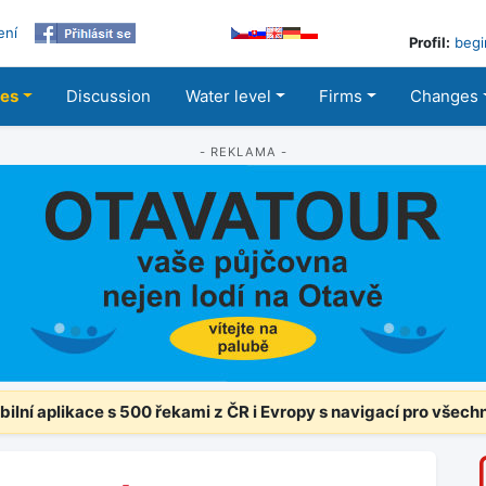
ení
Profil:
begi
les
Discussion
Water level
Firms
Changes
- REKLAMA -
ilní aplikace s 500 řekami z ČR i Evropy s navigací pro všech