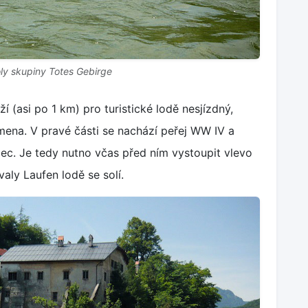
ly skupiny Totes Gebirge
í (asi po 1 km) pro turistické lodě nesjízdný,
mena. V pravé části se nachází peřej WW IV a
álec. Je tedy nutno včas před ním vystoupit vlevo
aly Laufen lodě se solí.