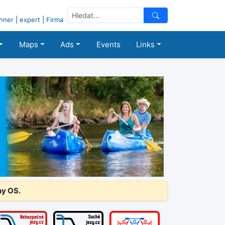
nner
|
expert
|
Firma
Maps
Ads
Events
Links
ny OS.