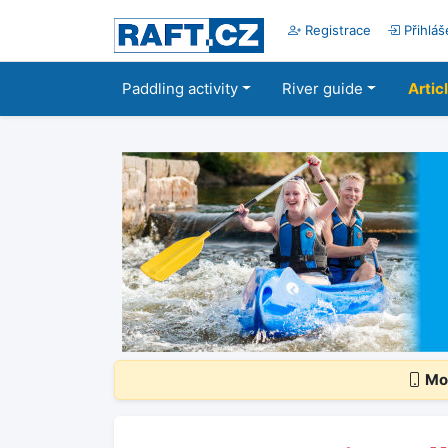
Registrace
Přihláš
Paddling activity
River guide
Artic
Mob