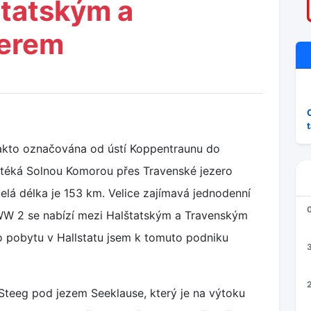
štatským a
zerem
takto označována od ústí Koppentraunu do
rotéká Solnou Komorou přes Travenské jezero
 celá délka je 153 km. Velice zajímavá jednodenní
 WW 2 se nabízí mezi Halštatským a Travenským
o pobytu v Hallstatu jsem k tomuto podniku
3
2
 Steeg pod jezem Seeklause, který je na výtoku