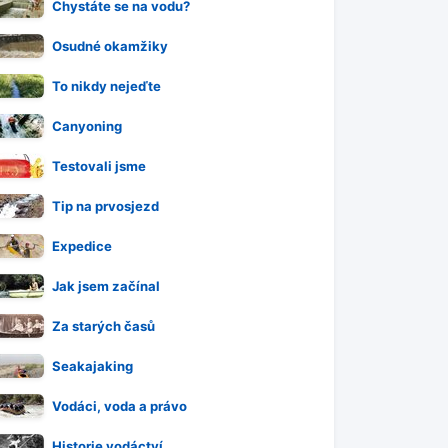
Chystáte se na vodu?
Osudné okamžiky
To nikdy nejeďte
Canyoning
Testovali jsme
Tip na prvosjezd
Expedice
Jak jsem začínal
Za starých časů
Seakajaking
Vodáci, voda a právo
Historie vodáctví