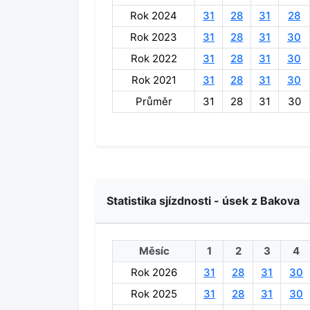
Rok 2024
31
28
31
28
Rok 2023
31
28
31
30
Rok 2022
31
28
31
30
Rok 2021
31
28
31
30
Průměr
31
28
31
30
Statistika sjízdnosti - úsek z Bakova
Měsíc
1
2
3
4
Rok 2026
31
28
31
30
Rok 2025
31
28
31
30