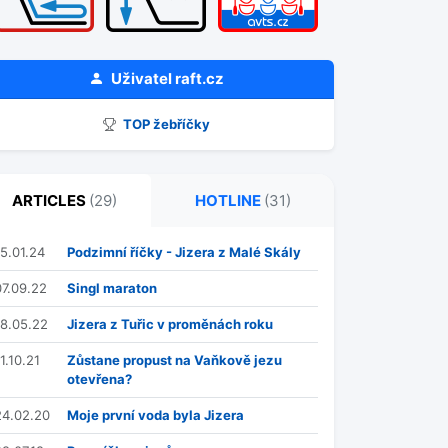
Uživatel
raft.cz
TOP žebříčky
ARTICLES
(29)
HOTLINE
(31)
15.01.24
Podzimní říčky - Jizera z Malé Skály
07.09.22
Singl maraton
18.05.22
Jizera z Tuřic v proměnách roku
1.10.21
Zůstane propust na Vaňkově jezu
otevřena?
24.02.20
Moje první voda byla Jizera