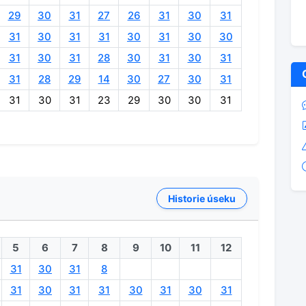
29
30
31
27
26
31
30
31
31
30
31
31
30
31
30
30
31
30
31
28
30
31
30
31
31
28
29
14
30
27
30
31
31
30
31
23
29
30
30
31
Historie úseku
5
6
7
8
9
10
11
12
31
30
31
8
31
30
31
31
30
31
30
31