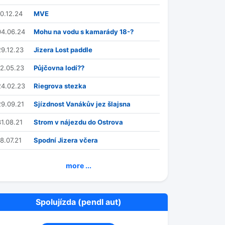
10.12.24
MVE
04.06.24
Mohu na vodu s kamarády 18-?
29.12.23
Jizera Lost paddle
12.05.23
Půjčovna lodí??
24.02.23
Riegrova stezka
29.09.21
Sjízdnost Vanákův jez šlajsna
31.08.21
Strom v nájezdu do Ostrova
18.07.21
Spodní Jizera včera
more ...
Spolujízda (pendl aut)