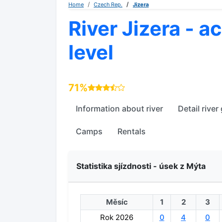
Home
Czech Rep.
Jizera
River Jizera - a
level
71%
Information about river
Detail river
Camps
Rentals
Statistika sjízdnosti - úsek z Mýta
Měsíc
1
2
3
Rok 2026
0
4
0