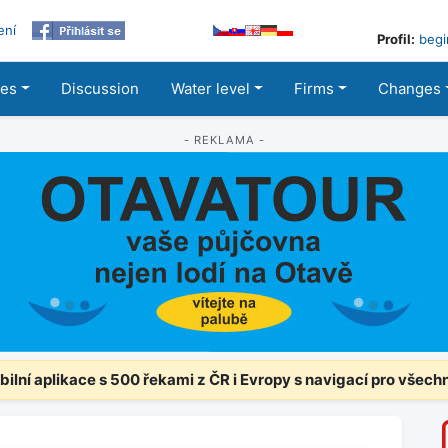
ení
Profil:
begi
les
Discussion
Water level
Firms
Changes
- REKLAMA -
ilní aplikace s 500 řekami z ČR i Evropy s navigací pro všech