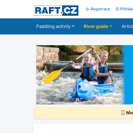
Registrace
Přihláš
Paddling activity
River guide
Artic
Mob