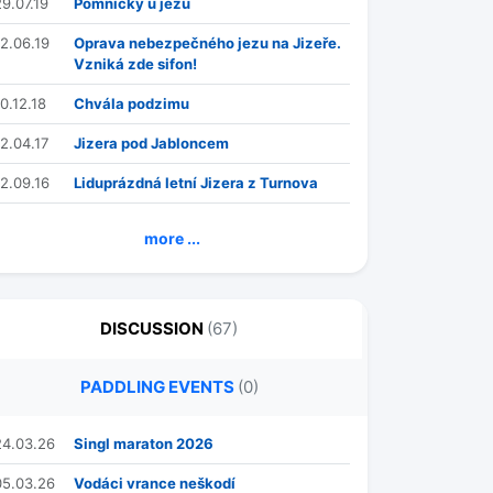
29.07.19
Pomníčky u jezů
12.06.19
Oprava nebezpečného jezu na Jizeře.
Vzniká zde sifon!
0.12.18
Chvála podzimu
12.04.17
Jizera pod Jabloncem
12.09.16
Liduprázdná letní Jizera z Turnova
more ...
DISCUSSION
(67)
PADDLING EVENTS
(0)
24.03.26
Singl maraton 2026
05.03.26
Vodáci vrance neškodí