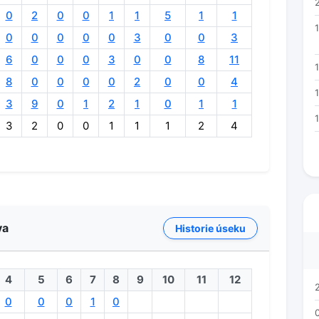
0
2
0
0
1
1
5
1
1
0
0
0
0
0
3
0
0
3
6
0
0
0
3
0
0
8
11
1
8
0
0
0
0
2
0
0
4
3
9
0
1
2
1
0
1
1
3
2
0
0
1
1
1
2
4
va
Historie úseku
4
5
6
7
8
9
10
11
12
0
0
0
1
0