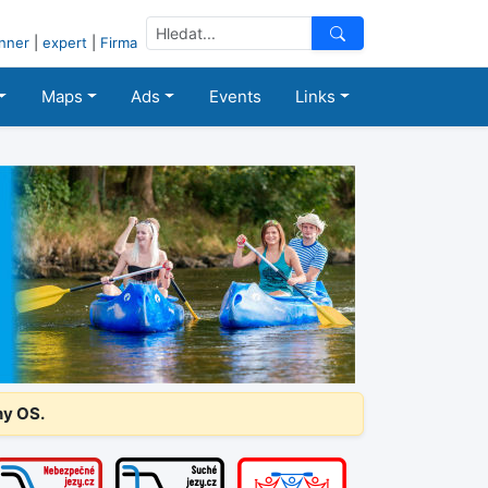
nner
|
expert
|
Firma
Maps
Ads
Events
Links
ny OS.