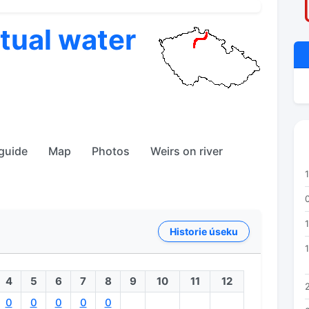
ctual water
 guide
Map
Photos
Weirs on river
Historie úseku
1
4
5
6
7
8
9
10
11
12
0
0
0
0
0