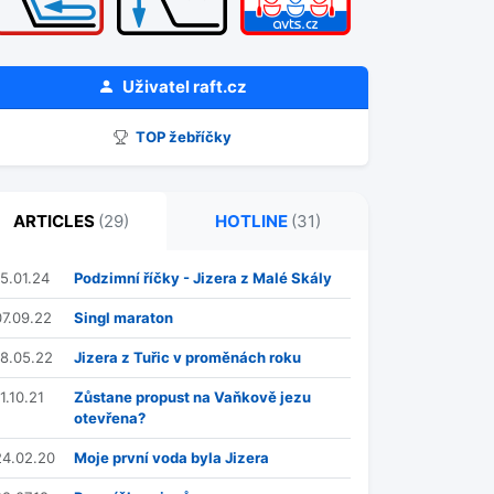
Uživatel
raft.cz
TOP žebříčky
ARTICLES
(29)
HOTLINE
(31)
15.01.24
Podzimní říčky - Jizera z Malé Skály
07.09.22
Singl maraton
18.05.22
Jizera z Tuřic v proměnách roku
1.10.21
Zůstane propust na Vaňkově jezu
otevřena?
24.02.20
Moje první voda byla Jizera