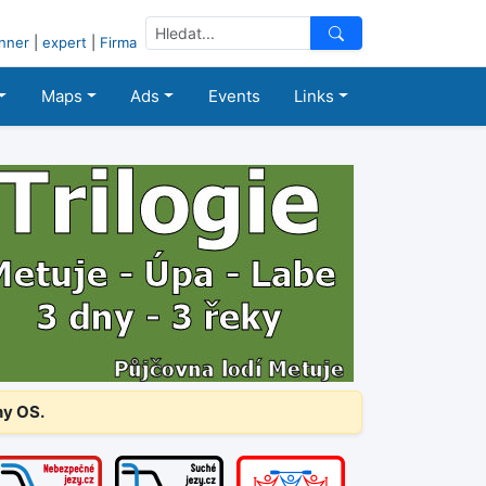
nner
|
expert
|
Firma
Maps
Ads
Events
Links
ny OS.