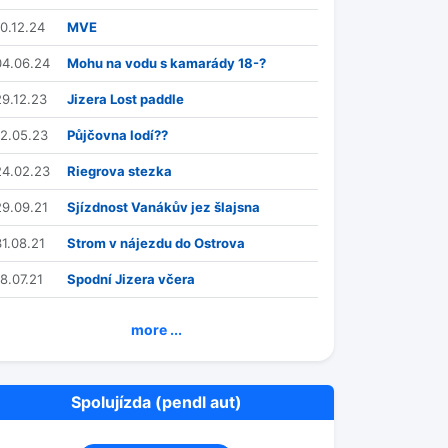
10.12.24
MVE
04.06.24
Mohu na vodu s kamarády 18-?
29.12.23
Jizera Lost paddle
12.05.23
Půjčovna lodí??
24.02.23
Riegrova stezka
29.09.21
Sjízdnost Vanákův jez šlajsna
31.08.21
Strom v nájezdu do Ostrova
18.07.21
Spodní Jizera včera
more ...
Spolujízda (pendl aut)