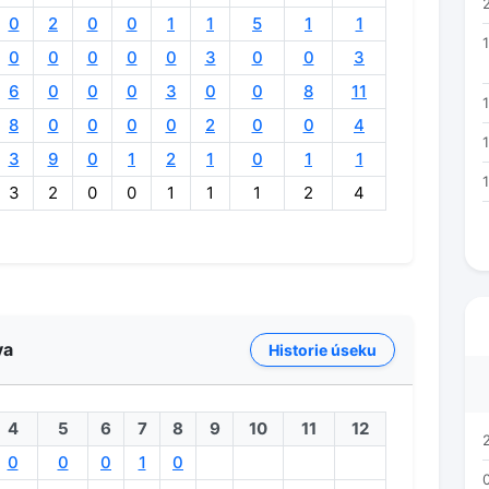
0
2
0
0
1
1
5
1
1
0
0
0
0
0
3
0
0
3
6
0
0
0
3
0
0
8
11
1
8
0
0
0
0
2
0
0
4
3
9
0
1
2
1
0
1
1
3
2
0
0
1
1
1
2
4
va
Historie úseku
4
5
6
7
8
9
10
11
12
0
0
0
1
0