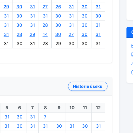
29
30
31
27
26
31
30
31
31
30
31
31
30
31
30
30
31
30
31
28
30
31
30
31
31
28
29
14
30
27
30
31
31
30
31
23
29
30
30
31
Historie úseku
5
6
7
8
9
10
11
12
31
30
31
7
31
30
31
31
30
31
30
31