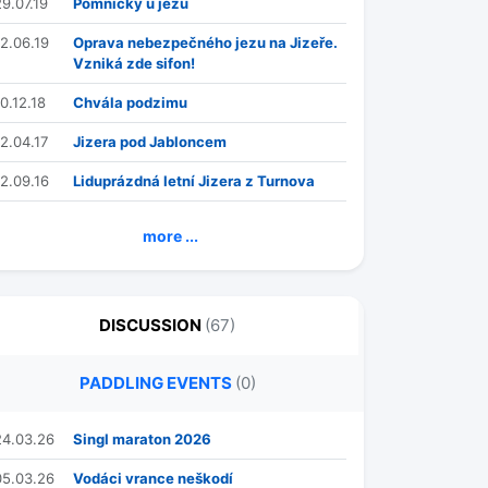
29.07.19
Pomníčky u jezů
12.06.19
Oprava nebezpečného jezu na Jizeře.
Vzniká zde sifon!
0.12.18
Chvála podzimu
12.04.17
Jizera pod Jabloncem
12.09.16
Liduprázdná letní Jizera z Turnova
more ...
DISCUSSION
(67)
PADDLING EVENTS
(0)
24.03.26
Singl maraton 2026
05.03.26
Vodáci vrance neškodí