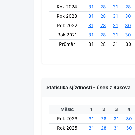
Rok 2024
31
28
31
28
Rok 2023
31
28
31
30
Rok 2022
31
28
31
30
Rok 2021
31
28
31
30
Průměr
31
28
31
30
Statistika sjízdnosti - úsek z Bakova
Měsíc
1
2
3
4
Rok 2026
31
28
31
30
Rok 2025
31
28
31
30