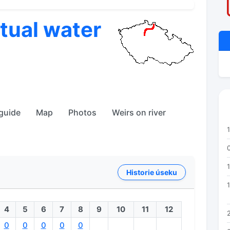
ctual water
 guide
Map
Photos
Weirs on river
Historie úseku
1
4
5
6
7
8
9
10
11
12
0
0
0
0
0