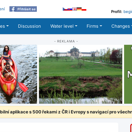
ení
Profil:
begi
les
Discussion
Water level
Firms
Changes
- REKLAMA -
ilní aplikace s 500 řekami z ČR i Evropy s navigací pro všech