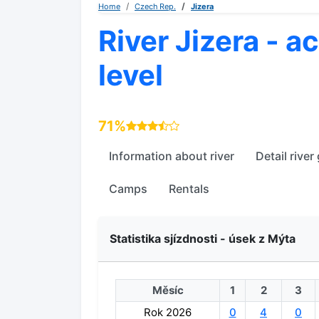
Home
Czech Rep.
Jizera
River Jizera - a
level
71%
Information about river
Detail river
Camps
Rentals
Statistika sjízdnosti - úsek z Mýta
Měsíc
1
2
3
Rok 2026
0
4
0