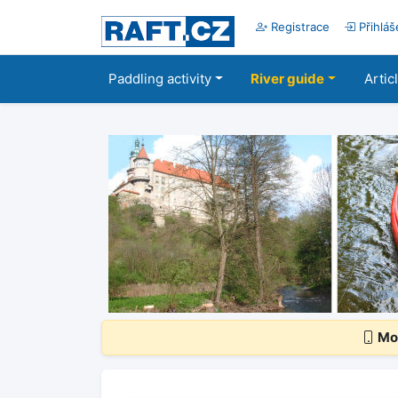
Registrace
Přihláš
Paddling activity
River guide
Artic
Mob