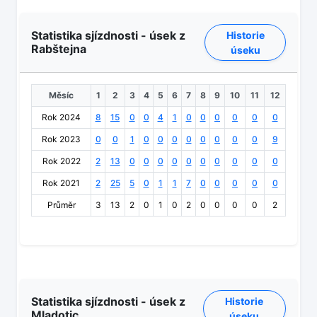
Statistika sjízdnosti - úsek z
Historie
Rabštejna
úseku
Měsíc
1
2
3
4
5
6
7
8
9
10
11
12
Rok 2024
8
15
0
0
4
1
0
0
0
0
0
0
Rok 2023
0
0
1
0
0
0
0
0
0
0
0
9
Rok 2022
2
13
0
0
0
0
0
0
0
0
0
0
Rok 2021
2
25
5
0
1
1
7
0
0
0
0
0
Průměr
3
13
2
0
1
0
2
0
0
0
0
2
Statistika sjízdnosti - úsek z
Historie
Mladotic
úseku