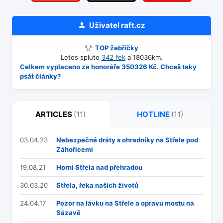
Uživatel
raft.cz
TOP žebříčky
Letos spluto
342 řek
a 18036km.
Celkem vyplaceno za honoráře 350326 Kč. Chceš taky
psát články?
ARTICLES
(11)
HOTLINE
(11)
03.04.23
Nebezpečné dráty s ohradníky na Střele pod
Záhořicemi
19.08.21
Horní Střela nad přehradou
30.03.20
Střela, řeka našich životů
24.04.17
Pozor na lávku na Střele a opravu mostu na
Sázavě