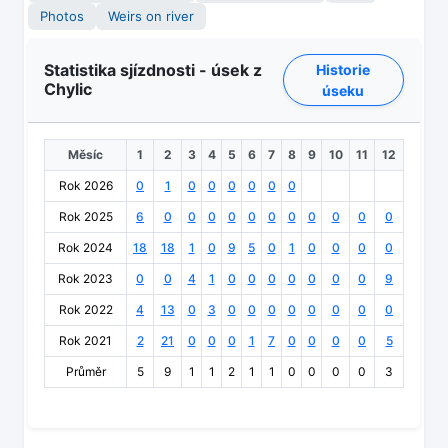
Photos
Weirs on river
Statistika sjízdnosti - úsek z
Historie
Chylic
úseku
Měsíc
1
2
3
4
5
6
7
8
9
10
11
12
Rok 2026
0
1
0
0
0
0
0
0
Rok 2025
6
0
0
0
0
0
0
0
0
0
0
0
Rok 2024
18
18
1
0
9
5
0
1
0
0
0
0
Rok 2023
0
0
4
1
0
0
0
0
0
0
0
9
Rok 2022
4
13
0
3
0
0
0
0
0
0
0
0
Rok 2021
2
21
0
0
0
1
7
0
0
0
0
5
Průměr
5
9
1
1
2
1
1
0
0
0
0
3