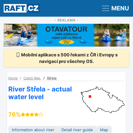
Registrace
Přihlášení
MENU
- REKLAMA -
Mobilní aplikace s 500 řekami z ČR i Evropy s
navigací pro všechny OS.
Home
Czech Rep.
Střela
River Střela - actual
water level
76%
Information about river
Detail river guide
Map