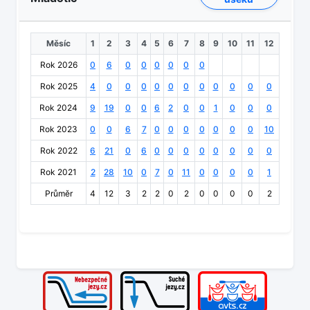
Měsíc
1
2
3
4
5
6
7
8
9
10
11
12
Rok 2026
0
6
0
0
0
0
0
0
Rok 2025
4
0
0
0
0
0
0
0
0
0
0
0
Rok 2024
9
19
0
0
6
2
0
0
1
0
0
0
Rok 2023
0
0
6
7
0
0
0
0
0
0
0
10
Rok 2022
6
21
0
6
0
0
0
0
0
0
0
0
Rok 2021
2
28
10
0
7
0
11
0
0
0
0
1
Průměr
4
12
3
2
2
0
2
0
0
0
0
2