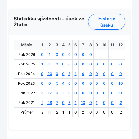
Statistika sjízdnosti - úsek ze
Historie
Žlutic
úseku
Měsíc
1
2
3
4
5
6
7
8
9
10
11
12
Rok 2026
0
1
0
0
0
0
0
0
Rok 2025
1
1
0
0
0
0
0
0
0
0
0
0
Rok 2024
9
20
0
0
5
1
0
0
0
0
0
0
Rok 2023
0
0
5
4
0
0
0
0
0
0
0
10
Rok 2022
3
17
0
2
0
0
0
0
0
0
0
0
Rok 2021
2
28
7
0
3
1
10
0
1
0
0
2
Průměr
2
11
2
1
1
0
2
0
0
0
0
2