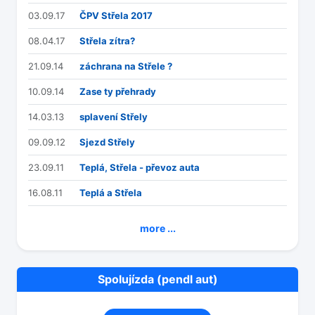
03.09.17
ČPV Střela 2017
08.04.17
Střela zítra?
21.09.14
záchrana na Střele ?
10.09.14
Zase ty přehrady
14.03.13
splavení Střely
09.09.12
Sjezd Střely
23.09.11
Teplá, Střela - převoz auta
16.08.11
Teplá a Střela
more ...
Spolujízda (pendl aut)