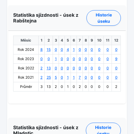
Statistika sjízdnosti - úsek z
Historie
Rabštejna
úseku
Měsíc
1
2
3
4
5
6
7
8
9
10
11
12
Rok 2024
8
15
0
0
4
1
0
0
0
0
0
0
Rok 2023
0
0
1
0
0
0
0
0
0
0
0
9
Rok 2022
2
13
0
0
0
0
0
0
0
0
0
0
Rok 2021
2
25
5
0
1
1
7
0
0
0
0
0
Průměr
3
13
2
0
1
0
2
0
0
0
0
2
Statistika sjízdnosti - úsek z
Historie
Mladotic
úseku