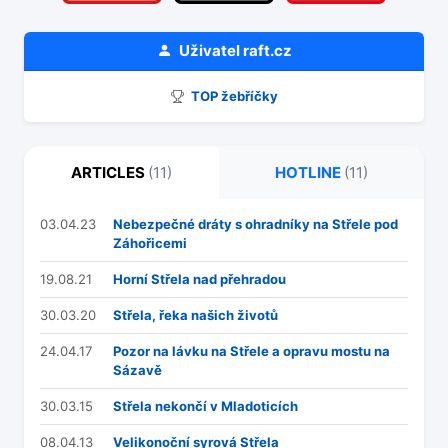
Uživatel
raft.cz
TOP žebříčky
ARTICLES
(11)
HOTLINE
(11)
03.04.23
Nebezpečné dráty s ohradníky na Střele pod
Záhořicemi
19.08.21
Horní Střela nad přehradou
30.03.20
Střela, řeka našich životů
24.04.17
Pozor na lávku na Střele a opravu mostu na
Sázavě
30.03.15
Střela nekončí v Mladoticích
08.04.13
Velikonoční syrová Střela