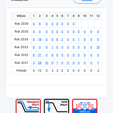
Měsíc
1
2
3
4
5
6
7
8
9
10
11
12
Rok 2026
0
6
0
0
0
0
0
0
Rok 2025
4
0
0
0
0
0
0
0
0
0
0
0
Rok 2024
9
19
0
0
6
2
0
0
1
0
0
0
Rok 2023
0
0
6
7
0
0
0
0
0
0
0
10
Rok 2022
6
21
0
6
0
0
0
0
0
0
0
0
Rok 2021
2
28
10
0
7
0
11
0
0
0
0
1
Průměr
4
12
3
2
2
0
2
0
0
0
0
2