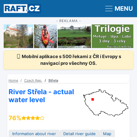
Registrace
Přihlášení
MENU
- REKLAMA -
Mobilní aplikace s 500 řekami z ČR i Evropy s
navigací pro všechny OS.
Home
Czech Rep.
Střela
River Střela - actual
water level
76%
Information about river
Detail river guide
Map