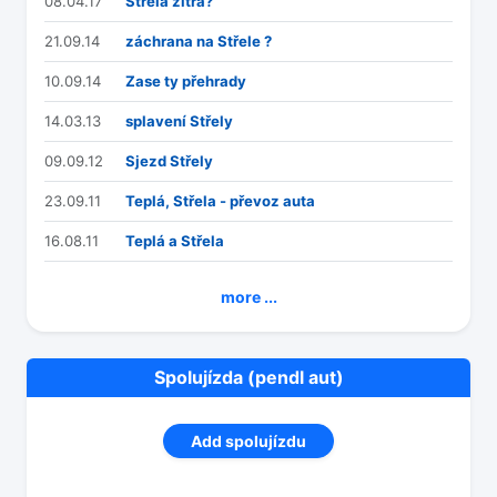
08.04.17
Střela zítra?
21.09.14
záchrana na Střele ?
10.09.14
Zase ty přehrady
14.03.13
splavení Střely
09.09.12
Sjezd Střely
23.09.11
Teplá, Střela - převoz auta
16.08.11
Teplá a Střela
more ...
Spolujízda (pendl aut)
Add spolujízdu