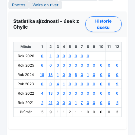
Photos
Weirs on river
Statistika sjízdnosti - úsek z
Historie
Chylic
úseku
Měsíc
1
2
3
4
5
6
7
8
9
10
11
12
Rok 2026
0
1
0
0
0
0
0
0
Rok 2025
6
0
0
0
0
0
0
0
0
0
0
0
Rok 2024
18
18
1
0
9
5
0
1
0
0
0
0
Rok 2023
0
0
4
1
0
0
0
0
0
0
0
9
Rok 2022
4
13
0
3
0
0
0
0
0
0
0
0
Rok 2021
2
21
0
0
0
1
7
0
0
0
0
5
Průměr
5
9
1
1
2
1
1
0
0
0
0
3