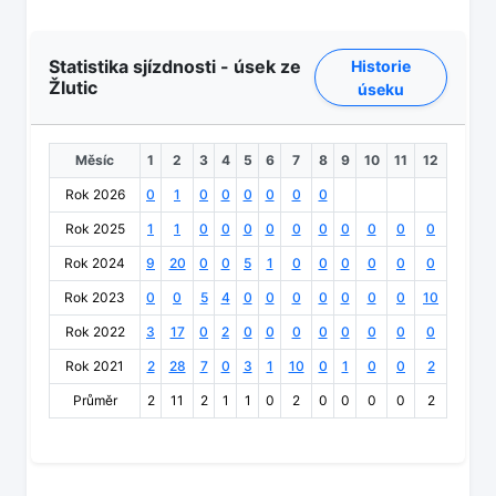
Statistika sjízdnosti - úsek ze
Historie
Žlutic
úseku
Měsíc
1
2
3
4
5
6
7
8
9
10
11
12
Rok 2026
0
1
0
0
0
0
0
0
Rok 2025
1
1
0
0
0
0
0
0
0
0
0
0
Rok 2024
9
20
0
0
5
1
0
0
0
0
0
0
Rok 2023
0
0
5
4
0
0
0
0
0
0
0
10
Rok 2022
3
17
0
2
0
0
0
0
0
0
0
0
Rok 2021
2
28
7
0
3
1
10
0
1
0
0
2
Průměr
2
11
2
1
1
0
2
0
0
0
0
2