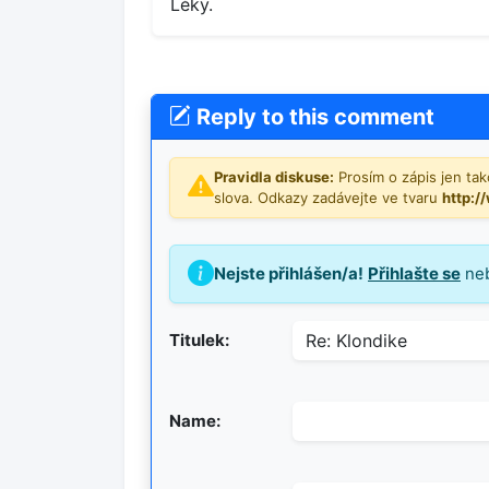
Léky.
Reply to this comment
Pravidla diskuse:
Prosím o zápis jen tako
slova. Odkazy zadávejte ve tvaru
http:/
Nejste přihlášen/a!
Přihlašte se
ne
Titulek:
Name: