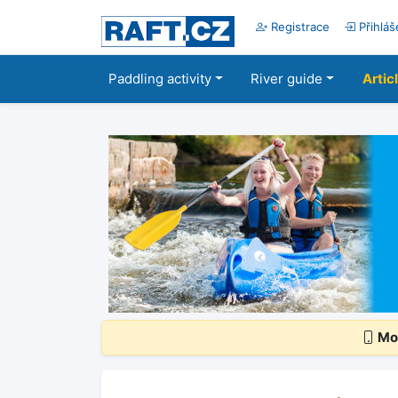
Registrace
Přihláš
Paddling activity
River guide
Artic
Mob