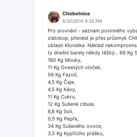
Chobotnice
6/30/2015 8:20 PM
Pro srovnání - seznam povinného vyba
zlatokop, přenést je přes průsmyk Chi
oblasti Klondike. Náklad nekompromisn
ty dnešní barely někdy těžký... 68 Kg 
180 Kg Mouky,
11 Kg Ovesných vloček,
56 Kg Fazolí,
4,5 Kg Čaje,
4,5 Kg Kávy,
11 Kg Cukru,
12 Kg Sušené cibule,
6,8 Kg Soli,
0,5 Kg Pepře,
34 Kg Sušeného ovoce,
3,5 Kg Kypřícího prášku,