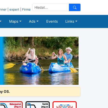
nner
|
expert
|
Firma
Maps
Ads
Events
Links
ny OS.