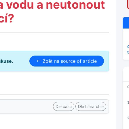
na vodu a neutonout
cí?
skuse.
Zpět na source of article
3
Dle času
Dle hierarchie
2