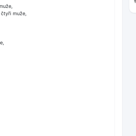
 muže,
 čtyři muže,
e,