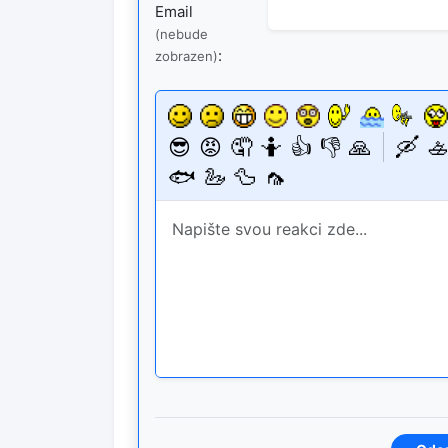
Email
(nebude
:
zobrazen)
😎
😡
🤦
🤷
👍
👎
🙏
🛶
🚣
🐟
🦢
🦆
🦟