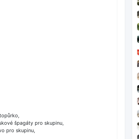
topůrko,
skové špagáty pro skupinu,
vo pro skupinu,