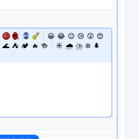
😀
😂
😉
😢
😲
😍
🌊
⛺
🏕️
🔥
🍻
☀️
🌧️
⛈️
❄️
🌲