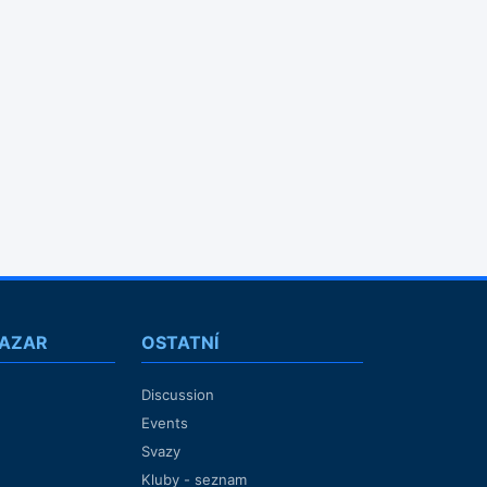
BAZAR
OSTATNÍ
Discussion
Events
Svazy
Kluby - seznam