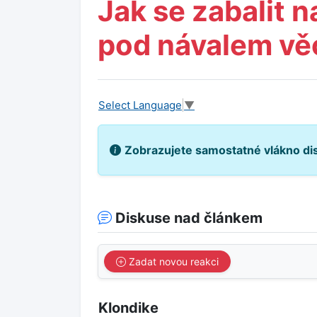
Jak se zabalit 
pod návalem vě
Select Language
▼
Zobrazujete samostatné vlákno di
Diskuse nad článkem
Zadat novou reakci
Klondike