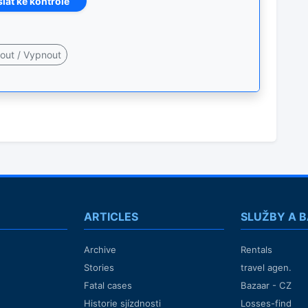
ARTICLES
SLUŽBY A 
Archive
Rentals
Stories
travel agen.
Fatal cases
Bazaar - CZ
Historie sjízdnosti
Losses-find