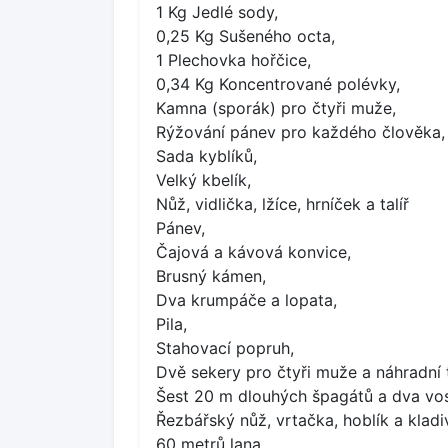
1 Kg Jedlé sody,
0,25 Kg Sušeného octa,
1 Plechovka hořčice,
0,34 Kg Koncentrované polévky,
Kamna (sporák) pro čtyři muže,
Rýžování pánev pro každého člověka,
Sada kyblíků,
Velký kbelík,
Nůž, vidlička, lžíce, hrníček a talíř
Pánev,
Čajová a kávová konvice,
Brusný kámen,
Dva krumpáče a lopata,
Pila,
Stahovací popruh,
Dvě sekery pro čtyři muže a náhradní 
Šest 20 m dlouhých špagátů a dva vo
Řezbářský nůž, vrtačka, hoblík a kladi
60 metrů lana,