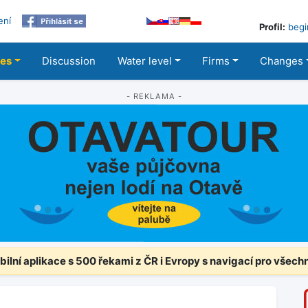
ení
Profil:
begi
les
Discussion
Water level
Firms
Changes
- REKLAMA -
ilní aplikace s 500 řekami z ČR i Evropy s navigací pro všech