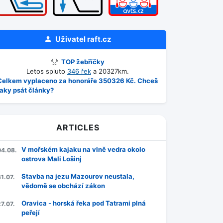
Uživatel
raft.cz
TOP žebříčky
Letos spluto
346 řek
a 20327km.
Celkem vyplaceno za honoráře 350326 Kč. Chceš
taky psát články?
ARTICLES
V mořském kajaku na vlně vedra okolo
04.08.
ostrova Mali Lošinj
Stavba na jezu Mazourov neustala,
1.07.
vědomě se obchází zákon
Oravica - horská řeka pod Tatrami plná
7.07.
peřejí