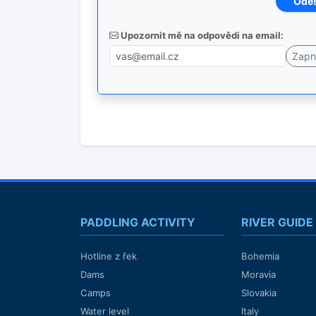
Upozornit mě na odpovědi na email:
PADDLING ACTIVITY
RIVER GUIDE
Hotline z řek
Bohemia
Dams
Moravia
Camps
Slovakia
Water level
Italy