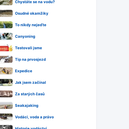
Chystáte se na vodu?
Osudné okamžiky
To nikdy nejeďte
Canyoning
Testovali jsme
Tip na prvosjezd
Expedice
Jak jsem začínal
Za starých časů
Seakajaking
Vodáci, voda a právo
Historie vodáctví