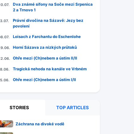
Dva známé sifony na Soče mezi Srpenica
20.07.
2 a Trnovo 1
Právní divočina na Sázavě: Jezy bez
3.07.
povolení
Loisach z Farchantu do Eschenlohe
08.07.
Horní Sázava za nízkých průtoků
29.06.
Ohře mezi (Ch)nebem a ústím II/II
22.06.
Tragická nehoda na kanále ve Vrbném
18.06.
Ohře mezi (Ch)nebem a ústím I/II
15.06.
STORIES
TOP ARTICLES
Záchrana na divoké vodě