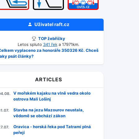
Uživatel
raft.cz
TOP žebříčky
Letos spluto
341 řek
a 17971km.
Celkem vyplaceno za honoráře 350326 Kč. Chceš
taky psát články?
ARTICLES
V mořském kajaku na vlně vedra okolo
04.08.
ostrova Mali Lošinj
Stavba na jezu Mazourov neustala,
1.07.
vědomě se obchází zákon
Oravica - horská řeka pod Tatrami plná
7.07.
peřejí