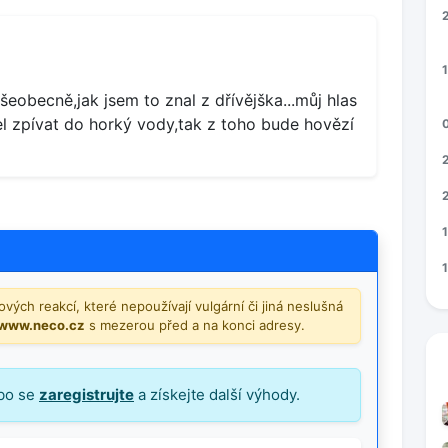
1
všeobecně,jak jsem to znal z dřívějška...můj hlas
l zpívat do horký vody,tak z toho bude hovězí
vých reakcí, které nepoužívají vulgární či jiná neslušná
/www.neco.cz
s mezerou před a na konci adresy.
bo se
zaregistrujte
a získejte další výhody.