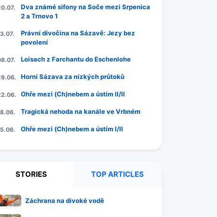
Dva známé sifony na Soče mezi Srpenica
20.07.
2 a Trnovo 1
Právní divočina na Sázavě: Jezy bez
3.07.
povolení
Loisach z Farchantu do Eschenlohe
08.07.
Horní Sázava za nízkých průtoků
29.06.
Ohře mezi (Ch)nebem a ústím II/II
22.06.
Tragická nehoda na kanále ve Vrbném
18.06.
Ohře mezi (Ch)nebem a ústím I/II
15.06.
STORIES
TOP ARTICLES
Záchrana na divoké vodě