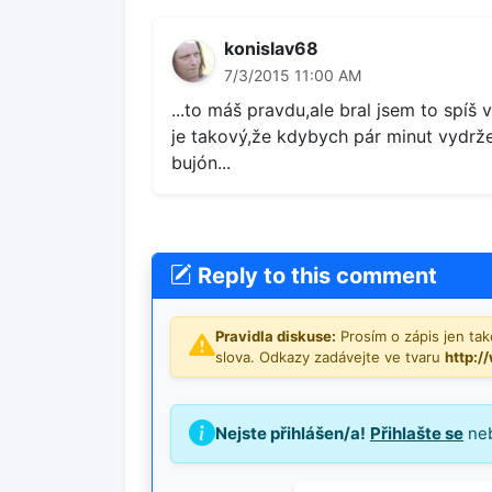
konislav68
7/3/2015 11:00 AM
...to máš pravdu,ale bral jsem to spíš 
je takový,že kdybych pár minut vydrže
bujón...
Reply to this comment
Pravidla diskuse:
Prosím o zápis jen tako
slova. Odkazy zadávejte ve tvaru
http:/
Nejste přihlášen/a!
Přihlašte se
ne