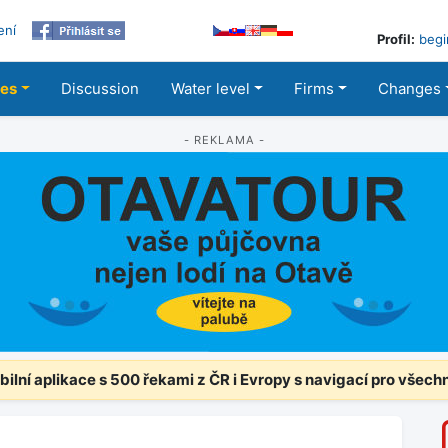
ení
Profil:
begi
les
Discussion
Water level
Firms
Changes
- REKLAMA -
ilní aplikace s 500 řekami z ČR i Evropy s navigací pro všech