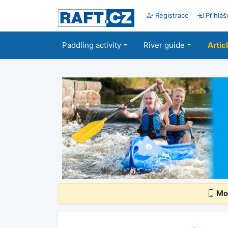
Registrace
Přihláš
Paddling activity
River guide
Artic
Mob