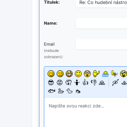
Titulek:
Name:
Email
(nebude
:
zobrazen)
😎
😡
🤦
🤷
👍
👎
🙏
🛶
🚣
🐟
🦢
🦆
🦟