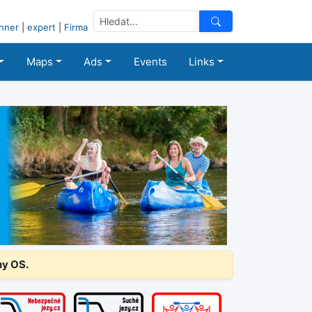
nner
|
expert
|
Firma
Maps
Ads
Events
Links
ny OS.