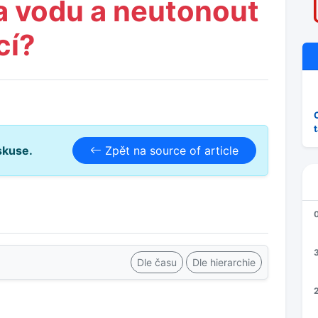
na vodu a neutonout
cí?
skuse.
Zpět na source of article
3
Dle času
Dle hierarchie
2