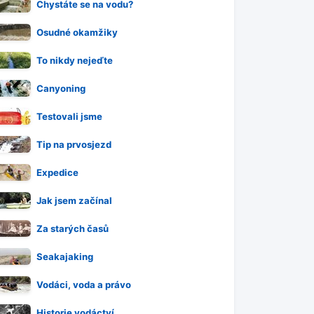
Chystáte se na vodu?
Osudné okamžiky
To nikdy nejeďte
Canyoning
Testovali jsme
Tip na prvosjezd
Expedice
Jak jsem začínal
Za starých časů
Seakajaking
Vodáci, voda a právo
Historie vodáctví