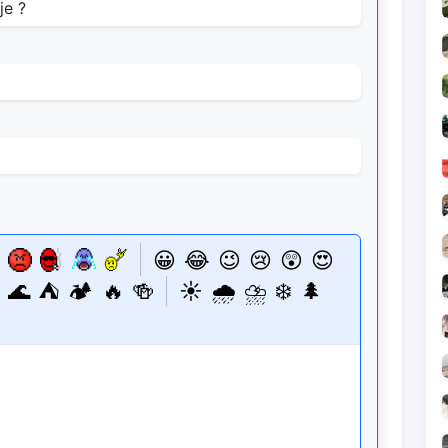
😀
😂
😉
😢
😲
😍
🌊
⛺
🏕️
🔥
🍻
☀️
🌧️
⛈️
❄️
🌲