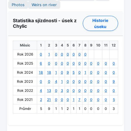
Photos
Weirs on river
Statistika sjízdnosti - úsek z
Historie
Chylic
úseku
Měsíc
1
2
3
4
5
6
7
8
9
10
11
12
Rok 2026
0
1
0
0
0
0
0
0
Rok 2025
6
0
0
0
0
0
0
0
0
0
0
0
Rok 2024
18
18
1
0
9
5
0
1
0
0
0
0
Rok 2023
0
0
4
1
0
0
0
0
0
0
0
9
Rok 2022
4
13
0
3
0
0
0
0
0
0
0
0
Rok 2021
2
21
0
0
0
1
7
0
0
0
0
5
Průměr
5
9
1
1
2
1
1
0
0
0
0
3