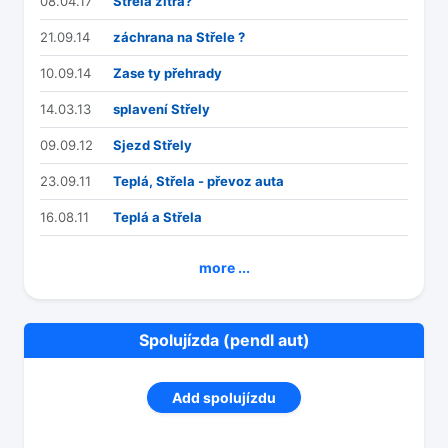
08.04.17
Střela zítra?
21.09.14
záchrana na Střele ?
10.09.14
Zase ty přehrady
14.03.13
splavení Střely
09.09.12
Sjezd Střely
23.09.11
Teplá, Střela - převoz auta
16.08.11
Teplá a Střela
more ...
Spolujízda (pendl aut)
Add spolujízdu