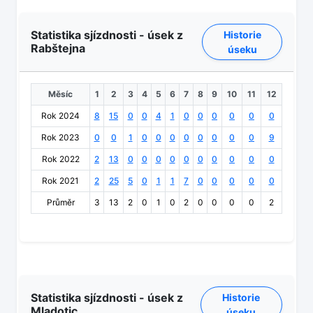
Statistika sjízdnosti - úsek z
Historie
Rabštejna
úseku
Měsíc
1
2
3
4
5
6
7
8
9
10
11
12
Rok 2024
8
15
0
0
4
1
0
0
0
0
0
0
Rok 2023
0
0
1
0
0
0
0
0
0
0
0
9
Rok 2022
2
13
0
0
0
0
0
0
0
0
0
0
Rok 2021
2
25
5
0
1
1
7
0
0
0
0
0
Průměr
3
13
2
0
1
0
2
0
0
0
0
2
Statistika sjízdnosti - úsek z
Historie
Mladotic
úseku