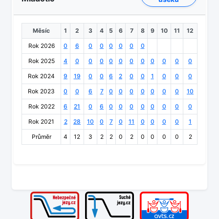
Měsíc
1
2
3
4
5
6
7
8
9
10
11
12
Rok 2026
0
6
0
0
0
0
0
0
Rok 2025
4
0
0
0
0
0
0
0
0
0
0
0
Rok 2024
9
19
0
0
6
2
0
0
1
0
0
0
Rok 2023
0
0
6
7
0
0
0
0
0
0
0
10
Rok 2022
6
21
0
6
0
0
0
0
0
0
0
0
Rok 2021
2
28
10
0
7
0
11
0
0
0
0
1
Průměr
4
12
3
2
2
0
2
0
0
0
0
2