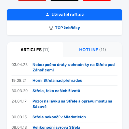
Uživatel
raft.cz
TOP žebříčky
ARTICLES
(11)
HOTLINE
(11)
03.04.23
Nebezpečné dráty s ohradníky na Střele pod
Záhořicemi
19.08.21
Horní Střela nad přehradou
30.03.20
Střela, řeka našich životů
24.04.17
Pozor na lávku na Střele a opravu mostu na
Sázavě
30.03.15
Střela nekončí v Mladoticích
08.04.13
Velikonoční syrová Střela