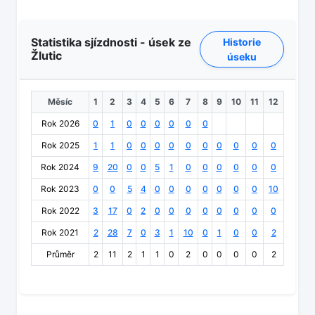
Statistika sjízdnosti - úsek ze
Historie
Žlutic
úseku
Měsíc
1
2
3
4
5
6
7
8
9
10
11
12
Rok 2026
0
1
0
0
0
0
0
0
Rok 2025
1
1
0
0
0
0
0
0
0
0
0
0
Rok 2024
9
20
0
0
5
1
0
0
0
0
0
0
Rok 2023
0
0
5
4
0
0
0
0
0
0
0
10
Rok 2022
3
17
0
2
0
0
0
0
0
0
0
0
Rok 2021
2
28
7
0
3
1
10
0
1
0
0
2
Průměr
2
11
2
1
1
0
2
0
0
0
0
2