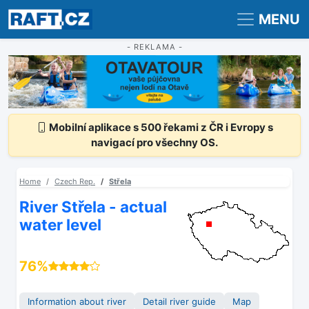
Registrace
Přihlášení
MENU
- REKLAMA -
Mobilní aplikace s 500 řekami z ČR i Evropy s
navigací pro všechny OS.
Home
Czech Rep.
Střela
River Střela - actual
water level
76%
Information about river
Detail river guide
Map