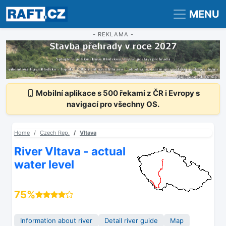
Registrace
Přihlášení
MENU
- REKLAMA -
Mobilní aplikace s 500 řekami z ČR i Evropy s
navigací pro všechny OS.
Home
Czech Rep.
Vltava
River Vltava - actual
water level
75%
Information about river
Detail river guide
Map