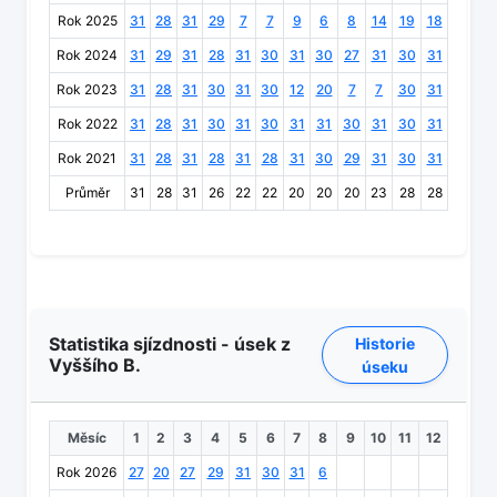
Rok 2025
31
28
31
29
7
7
9
6
8
14
19
18
Rok 2024
31
29
31
28
31
30
31
30
27
31
30
31
Rok 2023
31
28
31
30
31
30
12
20
7
7
30
31
Rok 2022
31
28
31
30
31
30
31
31
30
31
30
31
Rok 2021
31
28
31
28
31
28
31
30
29
31
30
31
Průměr
31
28
31
26
22
22
20
20
20
23
28
28
Statistika sjízdnosti - úsek z
Historie
Vyššího B.
úseku
Měsíc
1
2
3
4
5
6
7
8
9
10
11
12
Rok 2026
27
20
27
29
31
30
31
6