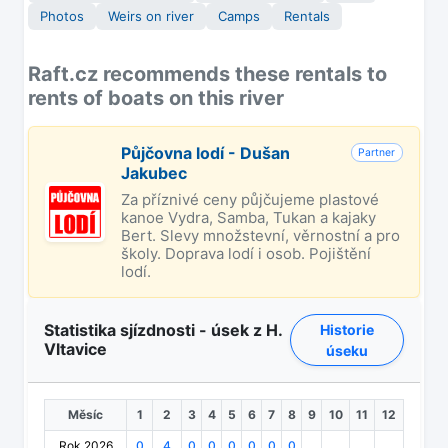
Photos
Weirs on river
Camps
Rentals
Raft.cz recommends these rentals to
rents of boats on this river
Půjčovna lodí - Dušan
Partner
Jakubec
Za příznivé ceny půjčujeme plastové
kanoe Vydra, Samba, Tukan a kajaky
Bert. Slevy množstevní, věrnostní a pro
školy. Doprava lodí i osob. Pojištění
lodí.
Statistika sjízdnosti - úsek z H.
Historie
Vltavice
úseku
Měsíc
1
2
3
4
5
6
7
8
9
10
11
12
Rok 2026
0
4
0
0
0
0
0
0