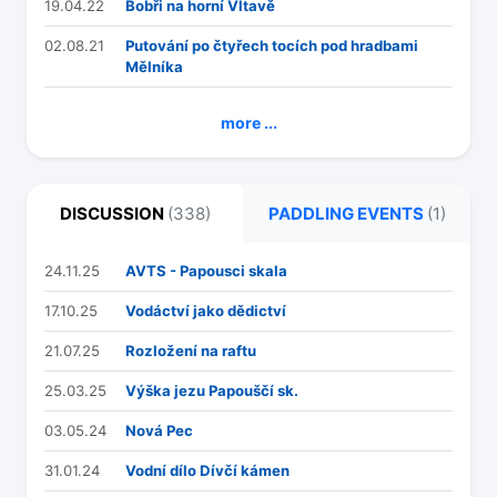
19.04.22
Bobři na horní Vltavě
02.08.21
Putování po čtyřech tocích pod hradbami
Mělníka
more ...
DISCUSSION
(338)
PADDLING EVENTS
(1)
24.11.25
AVTS - Papousci skala
17.10.25
Vodáctví jako dědictví
21.07.25
Rozložení na raftu
25.03.25
Výška jezu Papouščí sk.
03.05.24
Nová Pec
31.01.24
Vodní dílo Dívčí kámen