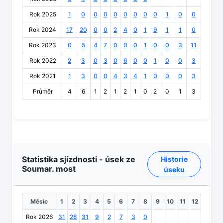
Rok 2025
1
0
0
0
0
0
0
0
0
1
0
0
Rok 2024
17
20
0
0
2
4
0
1
9
1
1
0
Rok 2023
0
5
4
7
0
0
0
1
0
0
3
11
Rok 2022
2
3
0
3
0
6
0
0
1
0
0
3
Rok 2021
1
3
0
0
4
3
4
1
0
0
0
3
Průměr
4
6
1
2
1
2
1
0
2
0
1
3
Statistika sjízdnosti - úsek ze
Historie
Soumar. most
úseku
Měsíc
1
2
3
4
5
6
7
8
9
10
11
12
Rok 2026
31
28
31
9
2
7
3
0