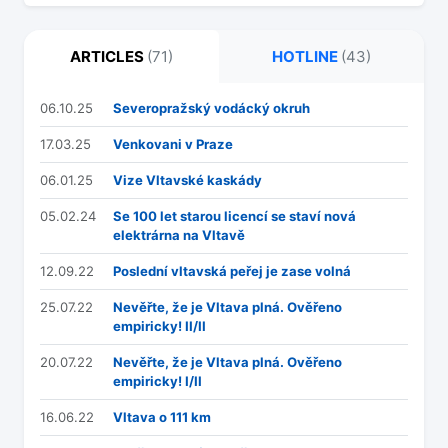
ARTICLES
(71)
HOTLINE
(43)
06.10.25
Severopražský vodácký okruh
17.03.25
Venkovani v Praze
06.01.25
Vize Vltavské kaskády
05.02.24
Se 100 let starou licencí se staví nová
elektrárna na Vltavě
12.09.22
Poslední vltavská peřej je zase volná
25.07.22
Nevěřte, že je Vltava plná. Ověřeno
empiricky! II/II
20.07.22
Nevěřte, že je Vltava plná. Ověřeno
empiricky! I/II
16.06.22
Vltava o 111 km