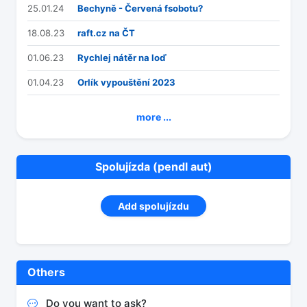
25.01.24
Bechyně - Červená fsobotu?
18.08.23
raft.cz na ČT
01.06.23
Rychlej nátěr na loď
01.04.23
Orlík vypouštění 2023
more ...
Spolujízda (pendl aut)
Add spolujízdu
Others
Do you want to ask?